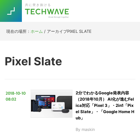
Skip
Skip
Skip
Skip
共に突き抜ける
to
to
to
to
primary
main
primary
footer
navigation
content
sidebar
現在の場所：
ホーム
/
アーカイブPIXEL SLATE
Trend
今話題の注目キーワード
Keywords
Pixel Slate
5G
Asana
テレワーク
TOPICS
ニューノーマル
2018-10-10
2分でわかるGoogle発表内容
[Startup]
RE:LIFE
08:02
（2018年10月） AI化が進むFel
ica対応「Pixel 3」・2in1「Pix
el Slate」・「Google Home H
[Voice Edition]
Re:Work
ub」
Daily
Weekly
Monthly
By
maskin
[YouTube]
AI