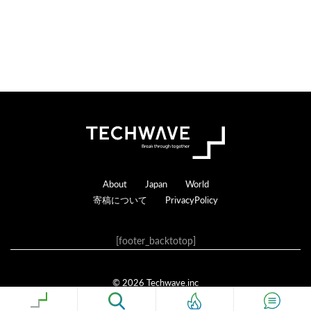
る
Footer
About
Japan
World
寄稿について
PrivacyPolicy
[footer_backtotop]
© 2026 Techwave.inc
Genesis Framework
·
WordPress
·
ログイン