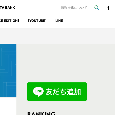
ATA BANK
情報提供について
CE EDITION]
[YOUTUBE]
LINE
最
初
の
サ
イ
ド
バ
RANKING
・