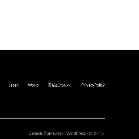
oter
Japan
World
寄稿について
PrivacyPolicy
Genesis Framework
·
WordPress
·
ログイン