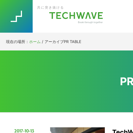
Skip
Skip
Skip
Skip
共に突き抜ける
to
to
to
to
primary
main
primary
footer
navigation
content
sidebar
現在の場所：
ホーム
/
アーカイブPR TABLE
PR
2017-10-13
Tech