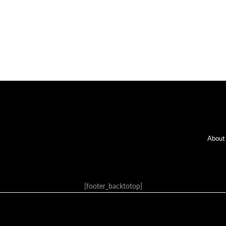
Fo
About
[footer_backtotop]