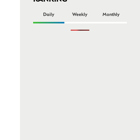
ー
Daily
Weekly
Monthly