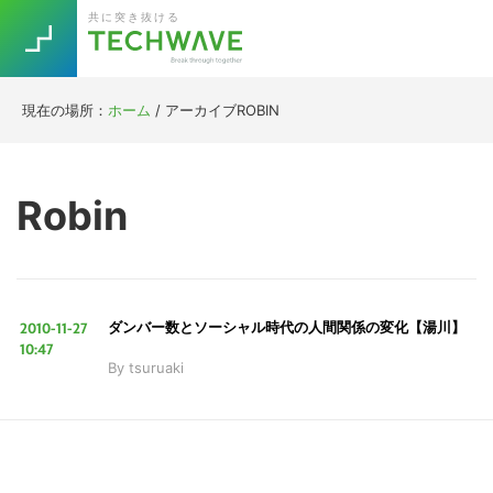
Skip
Skip
Skip
Skip
共に突き抜ける
to
to
to
to
primary
main
primary
footer
navigation
content
sidebar
現在の場所：
ホーム
/
アーカイブROBIN
Trend
今話題の注目キーワード
Keywords
Robin
5G
Asana
テレワーク
TOPICS
ニューノーマル
2010-11-27
ダンバー数とソーシャル時代の人間関係の変化【湯川】
[Startup]
RE:LIFE
10:47
By
tsuruaki
[Voice Edition]
Re:Work
Daily
Weekly
Monthly
[YouTube]
AI