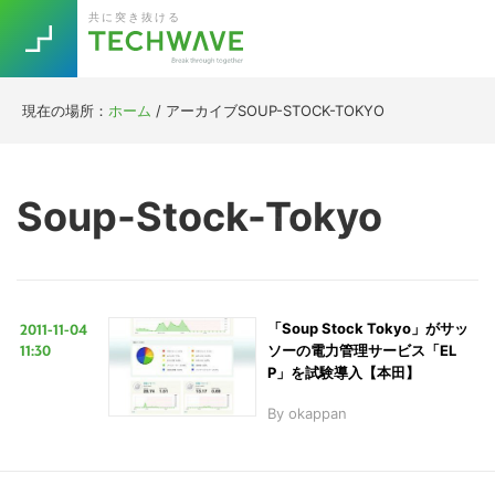
Skip
Skip
Skip
Skip
共に突き抜ける
to
to
to
to
primary
main
primary
footer
navigation
content
sidebar
現在の場所：
ホーム
/
アーカイブSOUP-STOCK-TOKYO
Trend
今話題の注目キーワード
Keywords
Soup-Stock-Tokyo
5G
Asana
テレワーク
TOPICS
ニューノーマル
2011-11-04
「Soup Stock Tokyo」がサッ
[Startup]
RE:LIFE
11:30
ソーの電力管理サービス「EL
P」を試験導入【本田】
By
okappan
[Voice Edition]
Re:Work
Daily
Weekly
Monthly
[YouTube]
AI