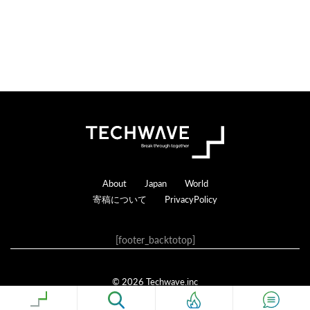
る
Footer
About
Japan
World
寄稿について
PrivacyPolicy
[footer_backtotop]
© 2026 Techwave.inc
Genesis Framework
·
WordPress
·
ログイン