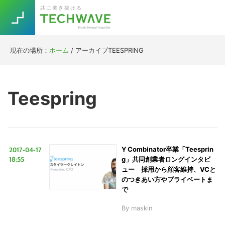
Skip
Skip
Skip
Skip
共に突き抜ける
to
to
to
to
primary
main
primary
footer
navigation
content
sidebar
現在の場所：
ホーム
/
アーカイブTEESPRING
Trend
今話題の注目キーワード
Keywords
Teespring
5G
Asana
テレワーク
TOPICS
ニューノーマル
2017-04-17
Y Combinator卒業「Teesprin
[Startup]
RE:LIFE
18:55
g」共同創業者ロングインタビ
ュー 採用から顧客維持、VCと
のつきあい方やプライベートま
[Voice Edition]
Re:Work
で
Daily
Weekly
Monthly
By
maskin
[YouTube]
AI