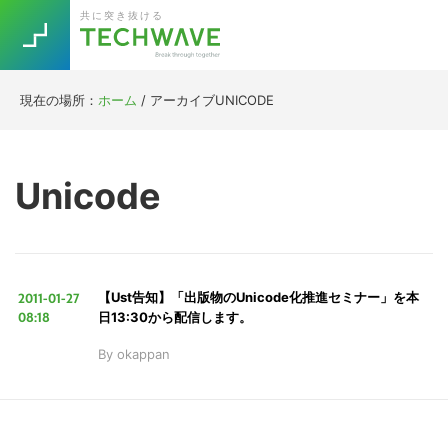
Skip
Skip
Skip
Skip
共に突き抜ける
to
to
to
to
primary
main
primary
footer
navigation
content
sidebar
現在の場所：
ホーム
/
アーカイブUNICODE
Trend
今話題の注目キーワード
Keywords
Unicode
5G
Asana
テレワーク
TOPICS
ニューノーマル
2011-01-27
【Ust告知】「出版物のUnicode化推進セミナー」を本
[Startup]
RE:LIFE
08:18
日13:30から配信します。
By
okappan
[Voice Edition]
Re:Work
Daily
Weekly
Monthly
[YouTube]
AI