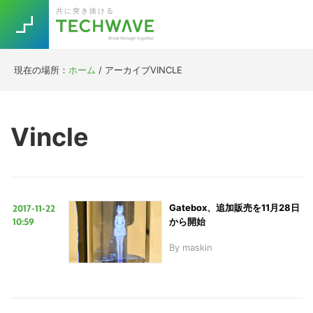
Skip
Skip
Skip
Skip
共に突き抜ける
to
to
to
to
primary
main
primary
footer
navigation
content
sidebar
現在の場所：
ホーム
/
アーカイブVINCLE
Trend
今話題の注目キーワード
Keywords
Vincle
5G
Asana
テレワーク
TOPICS
ニューノーマル
2017-11-22
Gatebox、追加販売を11月28日
[Startup]
RE:LIFE
10:59
から開始
By
maskin
[Voice Edition]
Re:Work
Daily
Weekly
Monthly
[YouTube]
AI