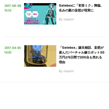
2017-08-08
Gateboxに「初音ミク」降臨、
15:33
生みの親の妄想が現実に
LINE
暗号資産
By
maskin
投資家登録
Drone
2017-04-05
「Gatebox」誕生秘話、妄想が
特集
VR/AR
14:01
産んだバーチャル嫁ロボット30
万円が5日間で200台も売れる
理由
Block Data Bank
By
maskin
こ
の
サ