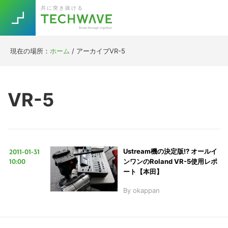
Skip
Skip
Skip
Skip
共に突き抜ける
to
to
to
to
primary
main
primary
footer
navigation
content
sidebar
現在の場所：
ホーム
/
アーカイブVR-5
Trend
今話題の注目キーワード
Keywords
VR-5
5G
Asana
テレワーク
TOPICS
ニューノーマル
2011-01-31
Ustream機の決定版!? オールイ
[Startup]
RE:LIFE
10:00
ンワンのRoland VR-5使用レポ
ート【本田】
By
okappan
[Voice Edition]
Re:Work
Daily
Weekly
Monthly
[YouTube]
AI