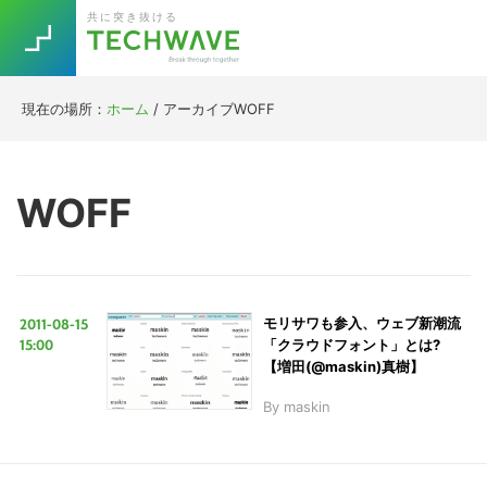
Skip
Skip
Skip
Skip
共に突き抜ける
to
to
to
to
primary
main
primary
footer
navigation
content
sidebar
現在の場所：
ホーム
/
アーカイブWOFF
Trend
今話題の注目キーワード
Keywords
WOFF
5G
Asana
テレワーク
TOPICS
ニューノーマル
2011-08-15
モリサワも参入、ウェブ新潮流
[Startup]
RE:LIFE
15:00
「クラウドフォント」とは?
【増田(@maskin)真樹】
By
maskin
[Voice Edition]
Re:Work
Daily
Weekly
Monthly
[YouTube]
AI