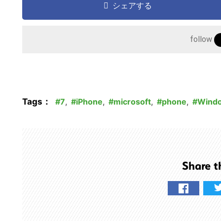
の
シェアする
サ
イ
follow
ト
を
検
索
す
Tags：
7
,
iPhone
,
microsoft
,
phone
,
Wind
る
Share t