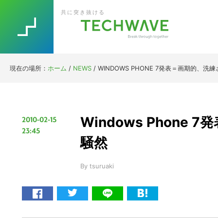
Skip
Skip
Skip
Skip
共に突き抜ける
to
to
to
to
primary
main
primary
footer
navigation
content
sidebar
現在の場所：
ホーム
/
NEWS
/
WINDOWS PHONE 7発表＝画期的、
Windows Phon
2010-02-15
23:45
騒然
By
tsuruaki