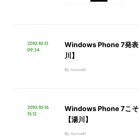
2010-10-12
Windows Phone
09:24
川】
By
tsuruaki
2010-10-16
Windows Phone
15:12
【湯川】
By
tsuruaki