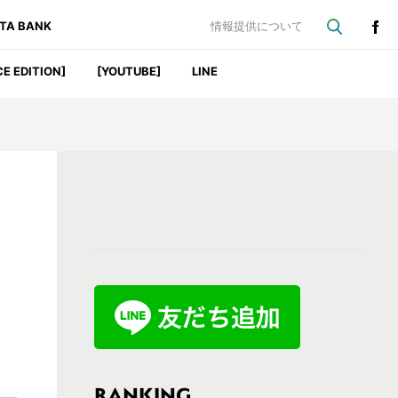
ATA BANK
情報提供について
CE EDITION]
[YOUTUBE]
LINE
最
初
の
サ
イ
ド
バ
RANKING