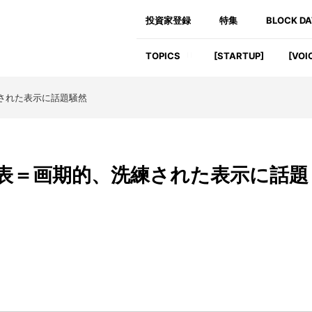
投資家登録
特集
BLOCK D
TOPICS
[STARTUP]
[VOI
洗練された表示に話題騒然
e 7発表＝画期的、洗練された表示に話題