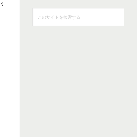
バ
こ
の
サ
イ
ト
を
検
索
す
る