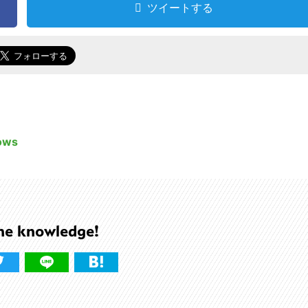
ツイートする
ows
he knowledge!