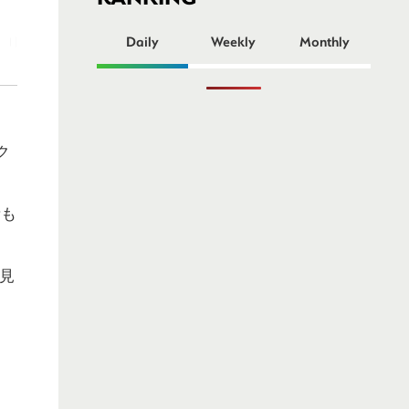
ー
Daily
Weekly
Monthly
ク
素も
見