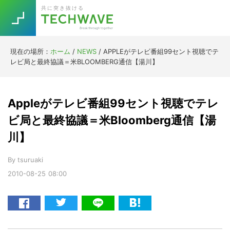
Skip
Skip
Skip
Skip
共に突き抜ける
to
to
to
to
primary
main
primary
footer
navigation
content
sidebar
現在の場所：
ホーム
/
NEWS
/
APPLEがテレビ番組99セント視聴でテ
Trend
レビ局と最終協議＝米BLOOMBERG通信【湯川】
今話題の注目キーワード
Keywords
Appleがテレビ番組99セント視聴でテレ
5G
Asana
テレワーク
ビ局と最終協議＝米Bloomberg通信【湯
TOPICS
川】
ニューノーマル
[Startup]
RE:LIFE
By
tsuruaki
2010-08-25
08:00
[Voice Edition]
Re:Work
Daily
Weekly
Monthly
[YouTube]
AI