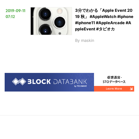
2019-09-11
3分でわかる「Apple Event 20
07:12
19 秋」 #AppleWatch #iphone
#iphone11 #AppleArcade #A
ppleEvent #タピオカ
By
maskin