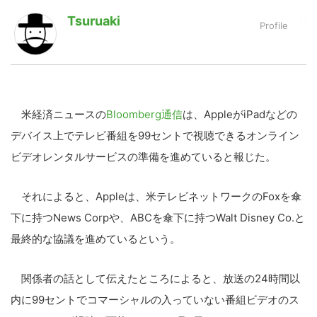
Tsuruaki
LINE
暗号資産
投資家登録
Drone
米経済ニュースの
Bloomberg通信
は、AppleがiPadなどの
デバイス上でテレビ番組を99セントで視聴できるオンライン
特集
VR/AR
ビデオレンタルサービスの準備を進めていると報じた。
Block Data Bank
それによると、Appleは、米テレビネットワークのFoxを傘
下に持つNews Corpや、ABCを傘下に持つWalt Disney Co.と
最終的な協議を進めているという。
関係者の話として伝えたところによると、放送の24時間以
内に99セントでコマーシャルの入っていない番組ビデオのス