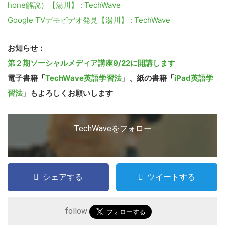
サ
hone解説）【湯川】 : TechWave
イ
Google TVデモビデオ発見【湯川】 : TechWave
ト
を
お知らせ：
検
第２期ソーシャルメディア講座9/22に開講します
索
電子書籍「
TechWave英語学習法
」、紙の書籍「
iPad英語学
す
習法
」もよろしくお願いします
る
TechWaveをフォロー
シェアする
ツイートする
follow