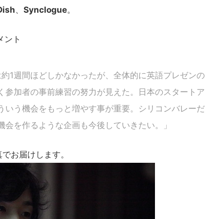
Dish
、
Synclogue
。
メント
は約1週間ほどしかなかったが、全体的に英語プレゼンの
く参加者の事前練習の努力が見えた。日本のスタートア
ういう機会をもっと増やす事が重要。シリコンバレーだ
機会を作るような企画も今後していきたい。」
真でお届けします。