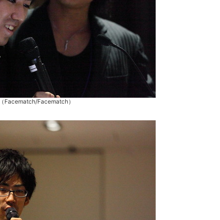
cematch/Facematch）