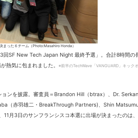
６チーム（Photo:Masahiro Honda）
New Tech Japan Night 最終予選」。合計8時間の
場が熱気に包まれました。
※前半のTechWave「VANGUARD」キック
審査員＝Brandon Hill（btrax）、Dr. Serkan
 Akaba（赤羽雄二・BreakThrough Partners)、Shin Matsumu
結果、11月3日のサンフランシスコ本選に出場が決まったのは