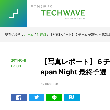
Skip
Skip
Skip
Skip
共に突き抜ける
to
to
to
to
primary
main
primary
footer
navigation
content
sidebar
現在の場所：
ホーム
/
NEWS
/
【写真レポート】６チームがSFへ – 第3回SF 
【写真レポート】６チームが
2011-10-11
08:00
apan Night 最終予
By
okappan