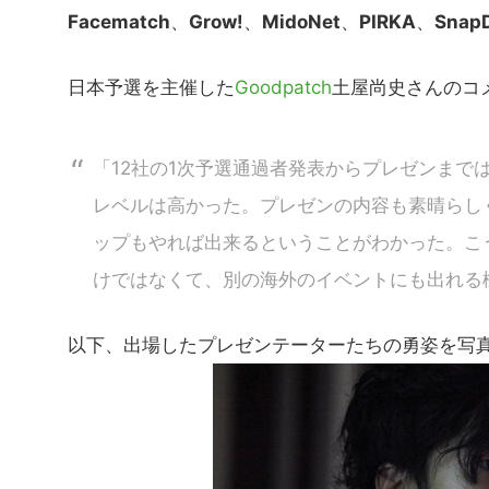
Facematch
、
Grow!
、
MidoNet
、
PIRKA
、
Snap
日本予選を主催した
Goodpatch
土屋尚史さんのコ
「12社の1次予選通過者発表からプレゼンまで
レベルは高かった。プレゼンの内容も素晴らし
ップもやれば出来るということがわかった。こ
けではなくて、別の海外のイベントにも出れる
以下、出場したプレゼンテーターたちの勇姿を写