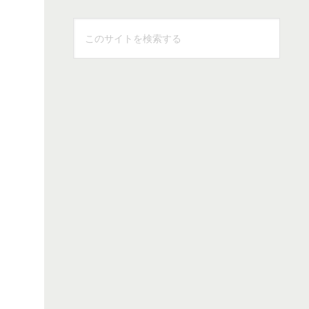
こ
の
サ
イ
ト
を
検
索
す
る