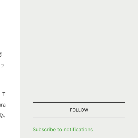
長
オフ
 T
ra
FOLLOW
、以
Subscribe to notifications