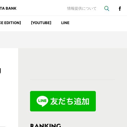
ATA BANK
情報提供について
CE EDITION]
[YOUTUBE]
LINE
最
J
初
の
サ
イ
ド
バ
RANKING