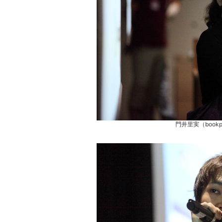
の
サ
イ
ト
を
検
索
す
る
門井里実（book