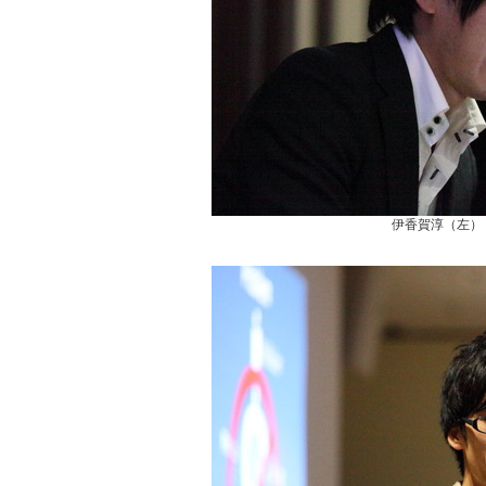
伊香賀淳（左）（Fa