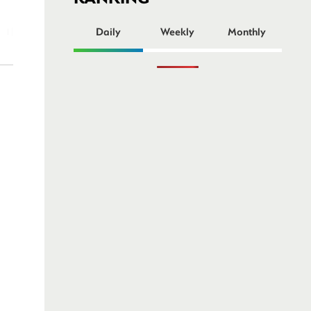
ー
Daily
Weekly
Monthly