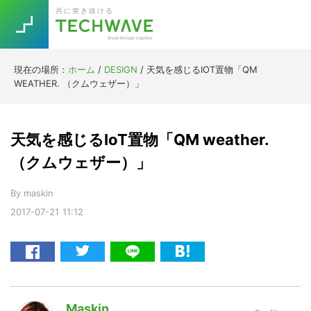
Skip
Skip
Skip
Skip
共に突き抜ける
to
to
to
to
primary
main
primary
footer
navigation
content
sidebar
現在の場所：
ホーム
/
DESIGN
/
天気を感じるIOT置物「QM
Trend
WEATHER. （クムウェザー）」
今話題の注目キーワード
Keywords
天気を感じるIoT置物「QM weather.
5G
Asana
テレワーク
（クムウェザー）」
TOPICS
ニューノーマル
By
maskin
2017-07-21
11:12
[Startup]
RE:LIFE
[Voice Edition]
Re:Work
Daily
Weekly
Monthly
Maskin
[YouTube]
AI