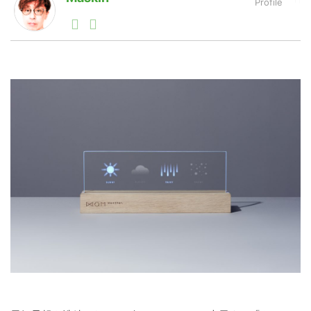
1990年代初頭から記者としてまた起業家としてITスタ
ートアップ業界のハードウェアからソフトウェアの事業
LINE
暗号資産
創出に関わる。シリコンバレーやEU等でのスタートア
ップを経験。日本ではネットエイジ等に所属、大手企業
の新規事業創出に協力。ブログやSNS、LINEなどの誕
生から普及成長までを最前線で見てきた生き字引として
投資家登録
Drone
注目される。通信キャリアのニュースポータルの創業デ
スクとして数億PV事業に。世界最大IT系メディア（ス
ペイン）の元日本編集長、World Innovation Lab(WiL)
などを経て、現在、スタートアップ支援側の取り組みに
特集
VR/AR
注力中。
Block Data Bank