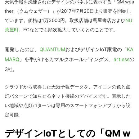
天気予報を洗練されたデザインのパネルに表示する「QM wea
ther.（クムウェザー）」が2017年7月20日より販売を開始し
ています。価格は1万3000円。取扱店舗は蔦屋書店および
NU
茶屋町
。ECなどでも順次拡大していくとのことです。
開発したのは、
QUANTUM
およびデザインIoT家電の「
KA
MARQ
」を手がけるカマルクホールディングス、
artless
の
3社。
クラウドから取得した天気予報データを、アイコンの色と点
灯パターンで知らせるネット接続のデバイスです。表示した
い地域や点灯パターンは専用のスマートフォンアプリから設
定可能。
デザインIoTとしての「QM w