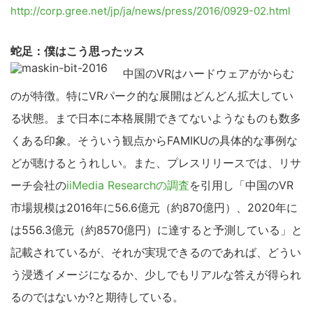
を
http://corp.gree.net/jp/ja/news/press/2016/0929-02.html
検
索
蛇足：僕はこう思ったッス
す
中国のVRはハードウェアがからむ
る
のが特徴。特にVRパーク的な展開はどんどん拡大してい
る状態。まで日本に本格展開できてないようなものも数多
くある印象。そういう観点からFAMIKUの具体的な事例な
どが聴けるとうれしい。また、プレスリリースでは、リサ
ーチ会社の
iiMedia Researchの調査
を引用し「中国のVR
市場規模は2016年に56.6億元（約870億円）、2020年に
は556.3億元（約8570億円）に達すると予測している」と
記載されているが、それが実現できるのであれば、どうい
う浸透イメージになるか、少しでもリアルな答えが得られ
るのではないか?と期待している。