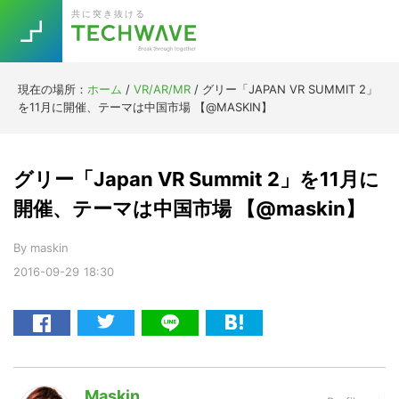
Skip
Skip
Skip
Skip
共に突き抜ける
to
to
to
to
primary
main
primary
footer
navigation
content
sidebar
現在の場所：
ホーム
/
VR/AR/MR
/
グリー「JAPAN VR SUMMIT 2」
Trend
を11月に開催、テーマは中国市場 【@MASKIN】
今話題の注目キーワード
Keywords
グリー「Japan VR Summit 2」を11月に
5G
Asana
テレワーク
開催、テーマは中国市場 【@maskin】
TOPICS
ニューノーマル
By
maskin
2016-09-29
18:30
[Startup]
RE:LIFE
[Voice Edition]
Re:Work
Daily
Weekly
Monthly
Maskin
[YouTube]
AI