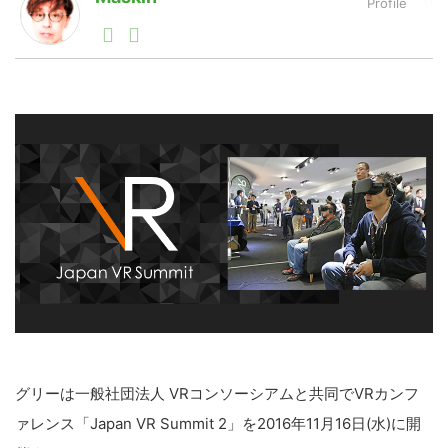
1990年代初頭から記者としてまた起業家としてITスタ
ートアップ業界のハードウェアからソフトウェアの事業
LINE
暗号資産
創出に関わる。シリコンバレーやEU等でのスタートア
ップを経験。日本ではネットエイジ等に所属、大手企業
の新規事業創出に協力。ブログやSNS、LINEなどの誕
生から普及成長までを最前線で見てきた生き字引として
投資家登録
Drone
注目される。通信キャリアのニュースポータルの創業デ
スクとして数億PV事業に。世界最大IT系メディア（ス
ペイン）の元日本編集長、World Innovation Lab(WiL)
などを経て、現在、スタートアップ支援側の取り組みに
特集
VR/AR
注力中。
Block Data Bank
グリーは一般社団法人 VRコンソーシアムと共同でVRカンフ
ァレンス「Japan VR Summit 2」を2016年11月16日(水)に開