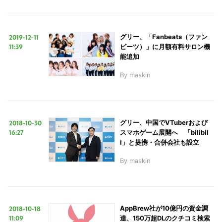
2019-12-11
グリー、「Fanbeats（ファン
11:39
ビーツ）」に月額有料サロン機
能追加
By
maskin
2018-10-30
グリー、中国でVTuberおよび
16:27
スマホゲーム展開へ 「bilibil
i」と提携・合併会社も設立
By
maskin
2018-10-18
AppBrew社が10億円の資金調
11:09
達、150万超DLのクチコミ検索