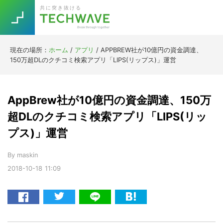
Skip
Skip
Skip
Skip
共に突き抜ける
to
to
to
to
primary
main
primary
footer
navigation
content
sidebar
現在の場所：
ホーム
/
アプリ
/
APPBREW社が10億円の資金調達、
Trend
150万超DLのクチコミ検索アプリ「LIPS(リップス)」運営
今話題の注目キーワード
Keywords
AppBrew社が10億円の資金調達、150万
5G
Asana
テレワーク
超DLのクチコミ検索アプリ「LIPS(リッ
TOPICS
プス)」運営
ニューノーマル
[Startup]
RE:LIFE
By
maskin
2018-10-18
11:09
[Voice Edition]
Re:Work
Daily
Weekly
Monthly
[YouTube]
AI