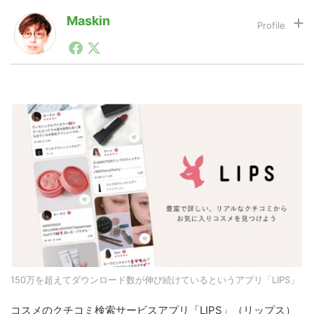
Maskin
1990年代初頭から記者としてまた起業家としてITスタ
LINE
暗号資産
ートアップ業界のハードウェアからソフトウェアの事業
創出に関わる。シリコンバレーやEU等でのスタートア
ップを経験。日本ではネットエイジ等に所属、大手企業
投資家登録
Drone
の新規事業創出に協力。ブログやSNS、LINEなどの誕
生から普及成長までを最前線で見てきた生き字引として
注目される。通信キャリアのニュースポータルの創業デ
スクとして数億PV事業に。世界最大IT系メディア（ス
特集
VR/AR
ペイン）の元日本編集長、World Innovation Lab(WiL)
などを経て、現在、スタートアップ支援側の取り組みに
注力中。
Block Data Bank
150万を超えてダウンロード数が伸び続けているというアプリ「LIPS」
コスメのクチコミ検索サービスアプリ「LIPS」（リップス）