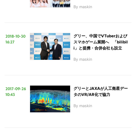
By
maskin
2018-10-30
グリー、中国でVTuberおよび
16:27
スマホゲーム展開へ 「bilibil
i」と提携・合併会社も設立
By
maskin
2017-09-26
グリーとJAXAが人工衛星デー
10:43
タのVR/AR化で協力
By
maskin