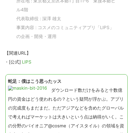
所在地 : 東京都文京区本郷1丁目11-6 東接本郷ビ
ル4階
代表取締役 : 深澤 雄太
事業内容 : コスメのコミュニティアプリ「LIPS」
の企画・開発・運用
【関連URL】
・[公式]
LIPS
蛇足：僕はこう思ったッス
ダウンロード数だけをみると十数億
円の資金はどう使われるの？という疑問が浮かぶ。アプリ
の完成度もまだまだ。ただアジアなどを含めたグローバル
で考えればマーケットは大きいという点は納得がいく。こ
の分野のパイオニア@cosme（アイスタイル）の領域を資