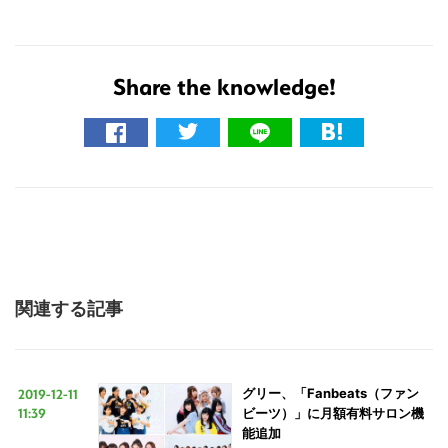
Share the knowledge!
こ
の
サ
イ
ト
を
検
索
関連する記事
す
る
2019-12-11
グリー、「Fanbeats（ファン
11:39
ビーツ）」に月額有料サロン機
能追加