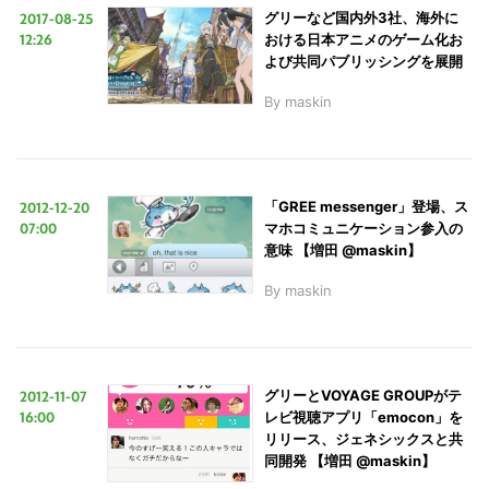
2017-08-25
グリーなど国内外3社、海外に
12:26
おける日本アニメのゲーム化お
よび共同パブリッシングを展開
By
maskin
2012-12-20
「GREE messenger」登場、ス
07:00
マホコミュニケーション参入の
意味 【増田 @maskin】
By
maskin
2012-11-07
グリーとVOYAGE GROUPがテ
16:00
レビ視聴アプリ「emocon」を
リリース、ジェネシックスと共
同開発 【増田 @maskin】