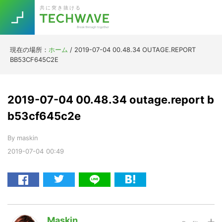
Skip
Skip
Skip
Skip
共に突き抜ける
to
to
to
to
primary
main
primary
footer
navigation
content
sidebar
現在の場所：
ホーム
/
2019-07-04 00.48.34 OUTAGE.REPORT
Trend
BB53CF645C2E
今話題の注目キーワード
Keywords
2019-07-04 00.48.34 outage.report b
5G
Asana
テレワーク
b53cf645c2e
TOPICS
ニューノーマル
By
maskin
2019-07-04
00:49
[Startup]
RE:LIFE
[Voice Edition]
Re:Work
Daily
Weekly
Monthly
Maskin
[YouTube]
AI