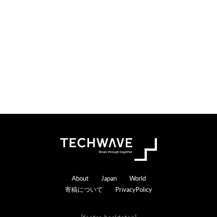
o
e
n
r
s
a
c
t
i
o
n
s
Footer
About
Japan
World
寄稿について
PrivacyPolicy