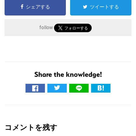
シェアする
ツイートする
follow
Share the knowledge!
こ
の
サ
イ
R
ト
e
を
コメントを残す
a
検