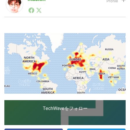
1990年代初頭から記者としてまた起業家としてITスタ
ートアップ業界のハードウェアからソフトウェアの事業
LINE
暗号資産
創出に関わる。シリコンバレーやEU等でのスタートア
ップを経験。日本ではネットエイジ等に所属、大手企業
の新規事業創出に協力。ブログやSNS、LINEなどの誕
生から普及成長までを最前線で見てきた生き字引として
投資家登録
Drone
注目される。通信キャリアのニュースポータルの創業デ
スクとして数億PV事業に。世界最大IT系メディア（ス
ペイン）の元日本編集長、World Innovation Lab(WiL)
などを経て、現在、スタートアップ支援側の取り組みに
特集
VR/AR
注力中。
Block Data Bank
TechWaveをフォロー