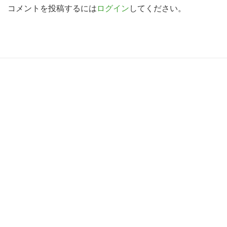
索
d
コメントを投稿するには
ログイン
してください。
す
e
る
r
I
R
n
e
t
a
e
d
r
e
a
r
c
I
t
n
i
t