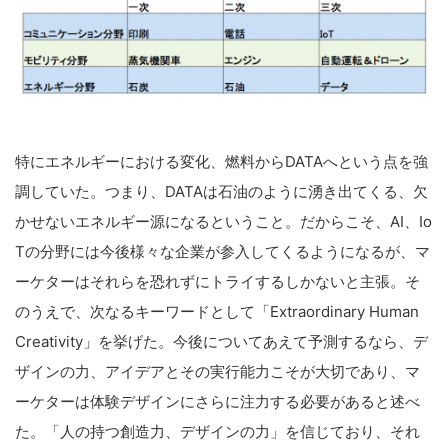
特にエネルギーにおける変化、燃料から
DATA
へという点を強
調していた。つまり、
DATA
は石油のように湧き出てくる、欠
かせないエネルギー源になるということ。だからこそ、
AI
、
Io
T
の分野には今後様々な企業が参入してくるようになるが、マ
ーケターはそれらを恐れずにトライするしかないと主張。そ
のうえで、次なるキーワードとして「E
xtraordinary Human
Creativity
」を挙げた。今後についてあえて予測するなら、デ
ザインの力、アイデアとその実行能力こそが大切であり、マ
ーケターは体験デザインにさらに注力する必要があると述べ
た。「人の持つ創造力、デザインの力」を信じており、それ