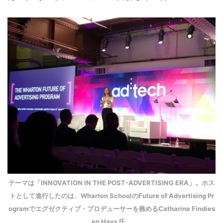
テーマは「INNOVATION IN THE POST-ADVERTISING ERA」。ホス
トとして進行したのは、Wharton SchoolのFuture of Advertising Pr
ogramでエグゼクティブ・プロデューサーを務めるCatharine Findies
en Hays 氏。