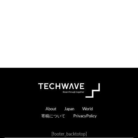
Footer
About
Japan
World
寄稿について
PrivacyPolicy
[footer_backtotop]