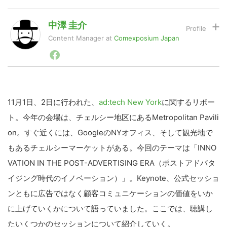
中澤 圭介
LINE
暗号資産
Content Manager
at
Comexposium Japan
1998年西南学院大学卒業後、広告界の専門誌を発行す
る出版社に入社。セールスプロモーションの専門誌の編
投資家登録
Drone
集長として長く携わり、取材・編集を通じて企業のデジ
タルプロモーションの変遷を追ってきた。最近はオムニ
チャネル、CRM、ECといった分野を中心に情報収集・
発信。2016年１月 コムエクスポジアム・ジャパン株式
11
月
1
日、
2
日に行われた、
ad:tech New York
に関するリポー
特集
VR/AR
会社入社し、現在に至る。
ト。今年の会場は、チェルシー地区にある
Metropolitan Pavili
on
。すぐ近くには、
Google
の
NY
オフィス、そして観光地で
Block Data Bank
もあるチェルシーマーケットがある。今回のテーマは「
INNO
VATION IN THE POST-ADVERTISING ERA
（ポストアドバタ
イジング時代のイノベーション）」。
Keynote
、公式セッショ
ンともに広告ではなく顧客コミュニケーションの価値をいか
に上げていくかについて語っていました。ここでは、聴講し
たいくつかのセッションについて紹介していく。