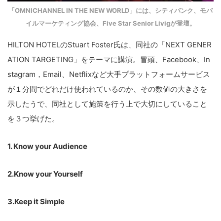
「OMNICHANNEL IN THE NEW WORLD」には、シティバンク、モバ
イルマーケティング協会、Five Star Senior Livigが登壇。
HILTON HOTEL
の
Stuart Foster
氏は、同社の「
NEXT GENER
ATION TARGETING
」をテーマに講演。冒頭、
Facebook
、
In
stagram
，
Email
、
Netflix
など大手プラットフォームサービス
が１分間でどれだけ使われているのか、その数値の大きさを
示したうで、同社として施策を行う上で大切にしていること
を３つ挙げた。
こ
の
1. Know your Audience
サ
イ
2.Know your Yourself
ト
を
3.Keep it Simple
検