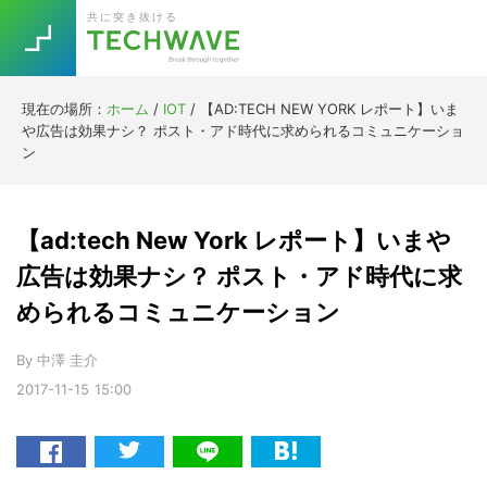
Skip
Skip
Skip
Skip
共に突き抜ける
to
to
to
to
primary
main
primary
footer
navigation
content
sidebar
現在の場所：
ホーム
/
IOT
/
【AD:TECH NEW YORK レポート】いま
Trend
や広告は効果ナシ？ ポスト・アド時代に求められるコミュニケーショ
今話題の注目キーワード
ン
Keywords
【ad:tech New York レポート】いまや
5G
Asana
テレワーク
TOPICS
広告は効果ナシ？ ポスト・アド時代に求
ニューノーマル
められるコミュニケーション
[Startup]
RE:LIFE
By
中澤 圭介
2017-11-15
15:00
[Voice Edition]
Re:Work
Daily
Weekly
Monthly
[YouTube]
AI