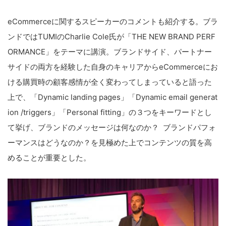
eCommerceに関するスピーカーのコメントも紹介する。ブラ
ンドでは
TUMI
の
Charlie Cole
氏が「
THE NEW BRAND PERF
ORMANCE
」をテーマに講演。ブランドサイド、パートナー
サイドの両方を経験した自身のキャリアから
eCommerce
にお
ける購買時の顧客感情が全く変わってしまっていると語った
上で、「D
ynamic landing pages
」「D
ynamic email generat
ion /triggers
」「
Personal fitting
」の３つをキーワードとし
て挙げ、ブランドのメッセージは何なのか？
ブランドパフォ
ーマンスはどうなのか？を見極めた上でコンテンツの質を高
めることが重要とした。