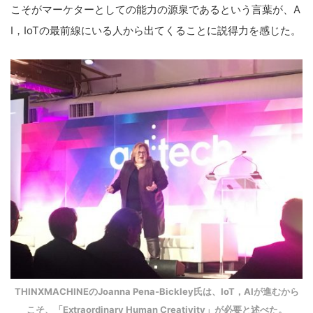
こそがマーケターとしての能力の源泉であるという言葉が、A
I，IoTの最前線にいる人から出てくることに説得力を感じた。
THINXMACHINEのJoanna Pena-Bickley氏は、IoT，AIが進むから
こそ、「Extraordinary Human Creativity」が必要と述べた。