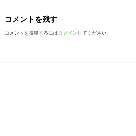
R
を
検
e
コメントを残す
索
a
す
d
コメントを投稿するには
ログイン
してください。
る
e
r
I
R
n
e
t
a
e
d
r
e
a
r
c
I