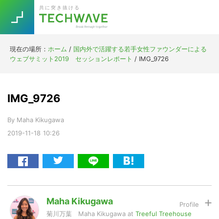
Skip
Skip
Skip
Skip
共に突き抜ける
to
to
to
to
primary
main
primary
footer
navigation
content
sidebar
現在の場所：
ホーム
/
国内外で活躍する若手女性ファウンダーによる
Trend
ウェブサミット2019 セッションレポート
/
IMG_9726
今話題の注目キーワード
Keywords
IMG_9726
5G
Asana
テレワーク
TOPICS
By
Maha Kikugawa
ニューノーマル
2019-11-18
10:26
[Startup]
RE:LIFE
[Voice Edition]
Re:Work
Daily
Weekly
Monthly
Maha Kikugawa
菊川万葉 Maha Kikugawa
at
Treeful Treehouse
[YouTube]
AI