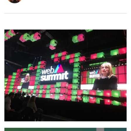
EcoResortの立ち上げ、マーケティング担当。
元デジタルマーケティングカンファレンスオーガナイザ
ー。
LINE
暗号資産
instagram：@naturallymaha
投資家登録
Drone
特集
VR/AR
Block Data Bank