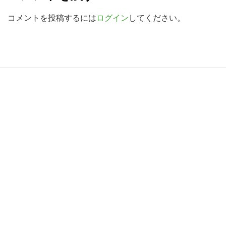
a
索
d
コメントを投稿するには
ログイン
してください。
す
e
る
r
I
R
n
e
t
a
e
d
r
e
a
r
c
I
t
n
i
t