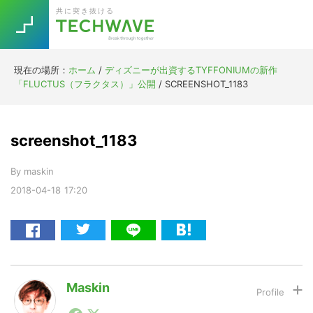
Skip
Skip
Skip
Skip
共に突き抜ける
to
to
to
to
primary
main
primary
footer
navigation
content
sidebar
現在の場所：
ホーム
/
ディズニーが出資するTYFFONIUMの新作
Trend
「FLUCTUS（フラクタス）」公開
/
SCREENSHOT_1183
今話題の注目キーワード
Keywords
screenshot_1183
5G
Asana
テレワーク
TOPICS
By
maskin
ニューノーマル
2018-04-18
17:20
[Startup]
RE:LIFE
[Voice Edition]
Re:Work
Daily
Weekly
Monthly
Maskin
1990年代初頭から記者としてまた起業家としてITスタ
[YouTube]
AI