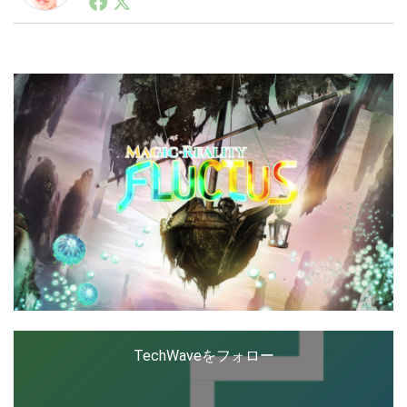
ートアップ業界のハードウェアからソフトウェアの事業
創出に関わる。シリコンバレーやEU等でのスタートア
ップを経験。日本ではネットエイジ等に所属、大手企業
LINE
暗号資産
の新規事業創出に協力。ブログやSNS、LINEなどの誕
生から普及成長までを最前線で見てきた生き字引として
注目される。通信キャリアのニュースポータルの創業デ
スクとして数億PV事業に。世界最大IT系メディア（ス
投資家登録
Drone
ペイン）の元日本編集長、World Innovation Lab(WiL)
などを経て、現在、スタートアップ支援側の取り組みに
注力中。
特集
VR/AR
Block Data Bank
TechWaveをフォロー