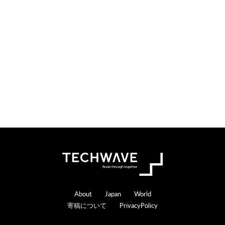
o
e
n
r
s
a
c
t
i
o
n
s
Footer
About
Japan
World
寄稿について
PrivacyPolicy