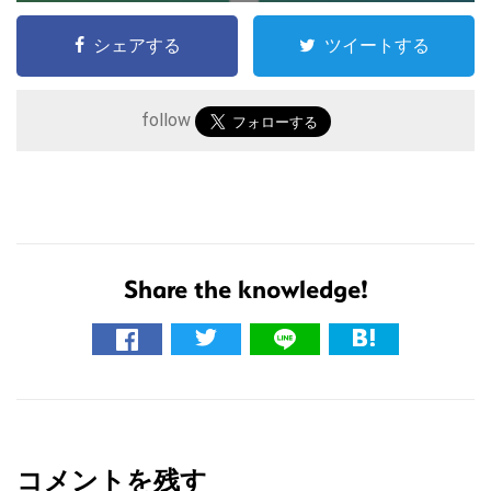
シェアする
ツイートする
follow
Share the knowledge!
こ
の
サ
イ
R
ト
e
を
コメントを残す
検