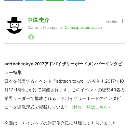
LINE
暗号資産
中澤 圭介
Content Manager
at
Comexposium Japan
1998年西南学院大学卒業後、広告界の専門誌を発行す
投資家登録
Drone
る出版社に入社。セールスプロモーションの専門誌の編
集長として長く携わり、取材・編集を通じて企業のデジ
タルプロモーションの変遷を追ってきた。最近はオムニ
チャネル、CRM、ECといった分野を中心に情報収集・
特集
VR/AR
発信。2016年１月 コムエクスポジアム・ジャパン株式
ad:tech tokyo 2017アドバイザリーボードメンバーインタビ
会社入社し、現在に至る。
ュー特集
Block Data Bank
日本を代表するイベント「ad:tech tokyo」が今年も2017年10
月17-18日にかけて開催されます。このイベントの総勢40名の
業界リーダーで構成されるアドバイザリーボードのインタビ
ューを連載形式で掲載しています（
特集一覧はこちら
）
今回は、アイレップの紺野俊介氏に登場してもらいました。