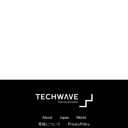
Footer
About
Japan
World
寄稿について
PrivacyPolicy