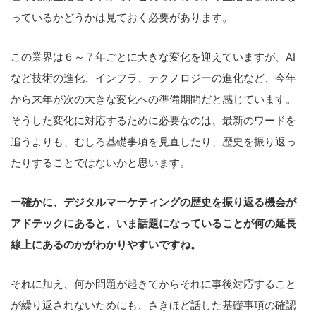
っているかどうかは見ておく必要があります。
こ
この業界は６～７年ごとに大きな変化を迎えていますが、AI
の
など技術の進化、インフラ、テクノロジーの進化など、今年
サ
から来年が次の大きな変化への準備期間だと感じています。
イ
そうした変化に対応するために必要なのは、最新のワードを
ト
追うよりも、むしろ基礎事項を見直したり、歴史を振り返っ
を
たりすることではないかと思います。
検
索
ー確かに、デジタルマーケティングの歴史を振り返る機会が
す
る
アドテックにあると、いま話題になっていることが何の延長
線上にあるのかがわかりやすいですね。
それに加え、何か問題が起きてからそれに事後対応すること
が繰り返されないためにも、さきほど話した基礎事項の確認