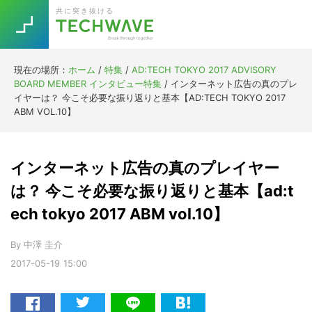
Skip
Skip
Skip
Skip
共に突き抜ける
to
to
to
to
primary
main
primary
footer
navigation
content
sidebar
現在の場所：
ホーム
/
特集
/
AD:TECH TOKYO 2017 ADVISORY
Trend
BOARD MEMBER インタビュー特集
/
インターネット広告の真のプレ
今話題の注目キーワード
イヤーは？ 今こそ必要な振り返りと基本【AD:TECH TOKYO 2017
Keywords
ABM VOL.10】
5G
Asana
テレワーク
インターネット広告の真のプレイヤー
TOPICS
ニューノーマル
は？ 今こそ必要な振り返りと基本【ad:t
ech tokyo 2017 ABM vol.10】
[Startup]
RE:LIFE
By
中澤 圭介
[Voice Edition]
Re:Work
2017-05-19
15:00
Daily
Weekly
Monthly
[YouTube]
AI