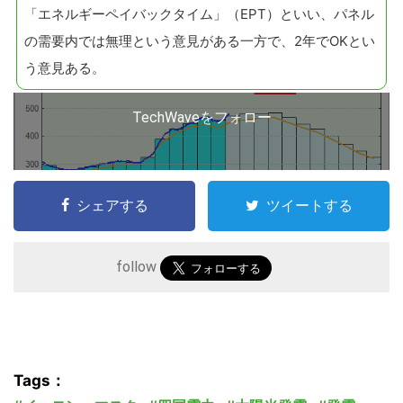
「エネルギーペイバックタイム」（EPT）といい、パネル
の需要内では無理という意見がある一方で、2年でOKとい
う意見ある。
TechWaveをフォロー
こ
の
シェアする
ツイートする
サ
イ
ト
follow
を
検
索
す
Tags：
る