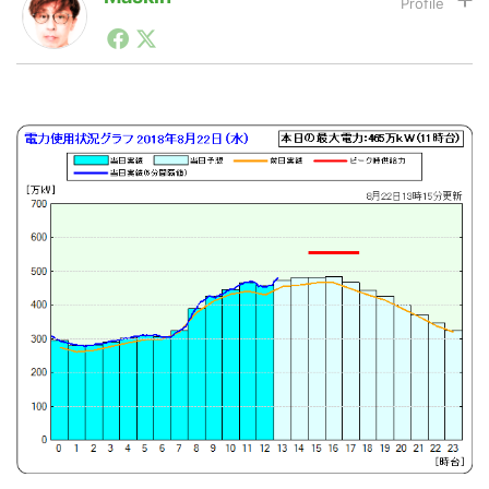
1990年代初頭から記者としてまた起業家としてITスタ
ートアップ業界のハードウェアからソフトウェアの事業
LINE
暗号資産
創出に関わる。シリコンバレーやEU等でのスタートア
ップを経験。日本ではネットエイジ等に所属、大手企業
の新規事業創出に協力。ブログやSNS、LINEなどの誕
生から普及成長までを最前線で見てきた生き字引として
投資家登録
Drone
注目される。通信キャリアのニュースポータルの創業デ
スクとして数億PV事業に。世界最大IT系メディア（ス
ペイン）の元日本編集長、World Innovation Lab(WiL)
などを経て、現在、スタートアップ支援側の取り組みに
特集
VR/AR
注力中。
Block Data Bank