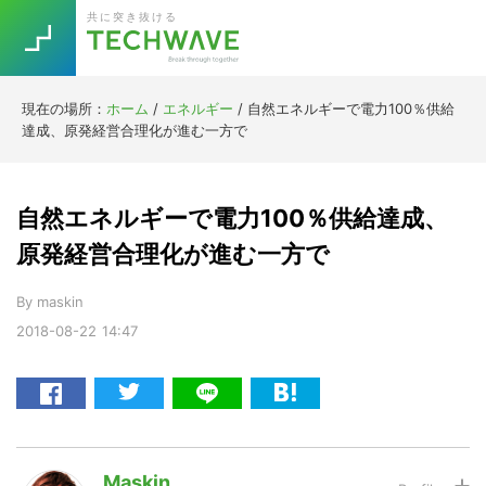
Skip
Skip
Skip
Skip
共に突き抜ける
to
to
to
to
primary
main
primary
footer
navigation
content
sidebar
現在の場所：
ホーム
/
エネルギー
/
自然エネルギーで電力100％供給
Trend
達成、原発経営合理化が進む一方で
今話題の注目キーワード
Keywords
自然エネルギーで電力100％供給達成、
5G
Asana
テレワーク
原発経営合理化が進む一方で
TOPICS
ニューノーマル
By
maskin
2018-08-22
14:47
[Startup]
RE:LIFE
[Voice Edition]
Re:Work
Daily
Weekly
Monthly
Maskin
[YouTube]
AI