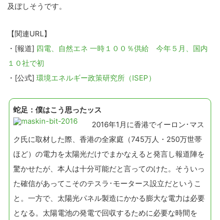
及ぼしそうです。
【関連URL】
・[報道]
四電、自然エネ 一時１００％供給 今年５月、国内
１０社で初
・[公式]
環境エネルギー政策研究所（ISEP）
蛇足：僕はこう思ったッス
2016年1月に香港でイーロン･マス
ク氏に取材した際、香港の全家庭（745万人・250万世帯
ほど）の電力を太陽光だけでまかなえると発言し報道陣を
驚かせたが、本人は十分可能だと言ってのけた。そういっ
た確信があってこそのテスラ･モータース設立だというこ
と。一方で、太陽光パネル製造にかかる膨大な電力は必要
となる。太陽電池の発電で回収するために必要な時間を