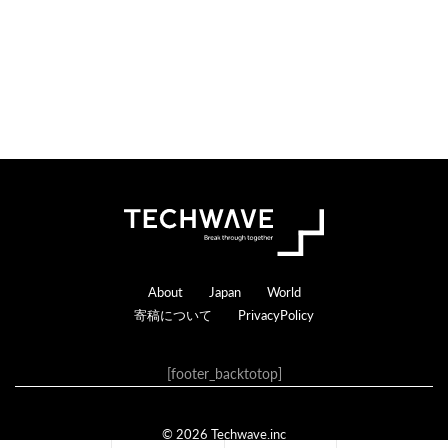
Footer
About
Japan
World
寄稿について
PrivacyPolicy
[footer_backtotop]
© 2026 Techwave.inc