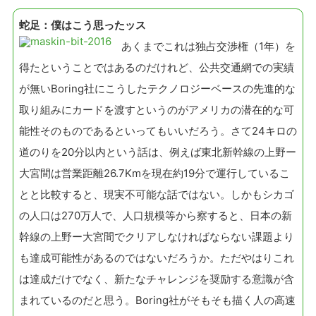
蛇足：僕はこう思ったッス
あくまでこれは独占交渉権（1年）を
得たということではあるのだけれど、公共交通網での実績
が無いBoring社にこうしたテクノロジーベースの先進的な
取り組みにカードを渡すというのがアメリカの潜在的な可
能性そのものであるといってもいいだろう。さて24キロの
道のりを20分以内という話は、例えば東北新幹線の上野ー
大宮間は営業距離26.7Kmを現在約19分で運行しているこ
とと比較すると、現実不可能な話ではない。しかもシカゴ
の人口は270万人で、人口規模等から察すると、日本の新
幹線の上野ー大宮間でクリアしなければならない課題より
も達成可能性があるのではないだろうか。ただやはりこれ
は達成だけでなく、新たなチャレンジを奨励する意識が含
まれているのだと思う。Boring社がそもそも描く人の高速