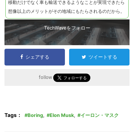
移動だけでなく車も輸送できるようなことが実現できたら
想像以上のメリットがその地域にもたらされるのだから。
TechWaveをフォロー
シェアする
ツイートする
こ
の
follow
サ
イ
ト
を
Tags：
Boring
,
Elon Musk
,
イーロン・マスク
検
索