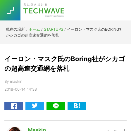
Skip
Skip
Skip
Skip
共に突き抜ける
to
to
to
to
primary
main
primary
footer
navigation
content
sidebar
現在の場所：
ホーム
/
STARTUPS
/
イーロン・マスク氏のBORING社
Trend
がシカゴの超高速交通網を落札
今話題の注目キーワード
Keywords
イーロン・マスク氏のBoring社がシカゴ
5G
Asana
テレワーク
の超高速交通網を落札
TOPICS
ニューノーマル
By
maskin
2018-06-14
14:38
[Startup]
RE:LIFE
[Voice Edition]
Re:Work
Daily
Weekly
Monthly
Maskin
[YouTube]
AI