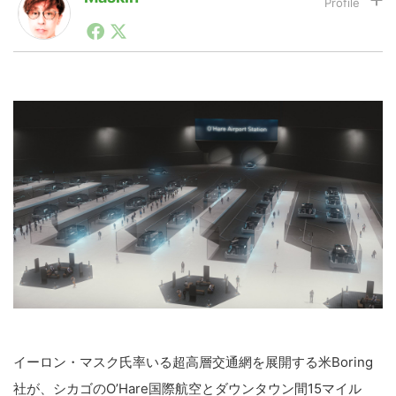
1990年代初頭から記者としてまた起業家としてITスタ
ートアップ業界のハードウェアからソフトウェアの事業
LINE
暗号資産
創出に関わる。シリコンバレーやEU等でのスタートア
ップを経験。日本ではネットエイジ等に所属、大手企業
の新規事業創出に協力。ブログやSNS、LINEなどの誕
生から普及成長までを最前線で見てきた生き字引として
投資家登録
Drone
注目される。通信キャリアのニュースポータルの創業デ
スクとして数億PV事業に。世界最大IT系メディア（ス
ペイン）の元日本編集長、World Innovation Lab(WiL)
などを経て、現在、スタートアップ支援側の取り組みに
特集
VR/AR
注力中。
Block Data Bank
イーロン・マスク氏率いる超高層交通網を展開する米Boring
社が、シカゴのO’Hare国際航空とダウンタウン間15マイル