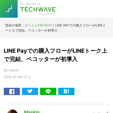
Skip
Skip
Skip
Skip
共に突き抜ける
to
to
to
to
primary
main
primary
footer
navigation
content
sidebar
現在の場所：
ホーム
/
FINTECH
/
LINE PAYでの購入フローがLINEト
Trend
ーク上で完結、ペコッターが初導入
今話題の注目キーワード
Keywords
LINE Payでの購入フローがLINEトーク上
5G
Asana
テレワーク
で完結、ペコッターが初導入
TOPICS
ニューノーマル
By
maskin
2018-10-09
17:12
[Startup]
RE:LIFE
[Voice Edition]
Re:Work
Daily
Weekly
Monthly
Maskin
[YouTube]
AI