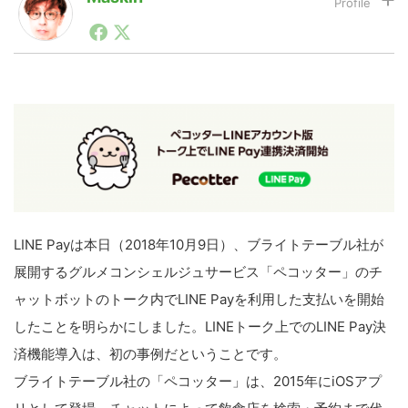
1990年代初頭から記者としてまた起業家としてITスタ
ートアップ業界のハードウェアからソフトウェアの事業
LINE
暗号資産
創出に関わる。シリコンバレーやEU等でのスタートア
ップを経験。日本ではネットエイジ等に所属、大手企業
の新規事業創出に協力。ブログやSNS、LINEなどの誕
生から普及成長までを最前線で見てきた生き字引として
投資家登録
Drone
注目される。通信キャリアのニュースポータルの創業デ
スクとして数億PV事業に。世界最大IT系メディア（ス
ペイン）の元日本編集長、World Innovation Lab(WiL)
などを経て、現在、スタートアップ支援側の取り組みに
特集
VR/AR
注力中。
LINE Payは本日（2018年10月9日）、ブライトテーブル社が
Block Data Bank
展開するグルメコンシェルジュサービス「ペコッター」のチ
ャットボットのトーク内でLINE Payを利用した支払いを開始
したことを明らかにしました。LINEトーク上でのLINE Pay決
済機能導入は、初の事例だということです。
ブライトテーブル社の「ペコッター」は、2015年にiOSアプ