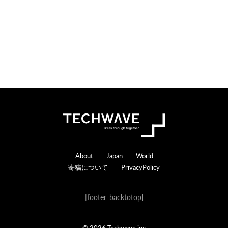
Footer
About
Japan
World
寄稿について
PrivacyPolicy
[footer_backtotop]
© 2026 Techwave.inc