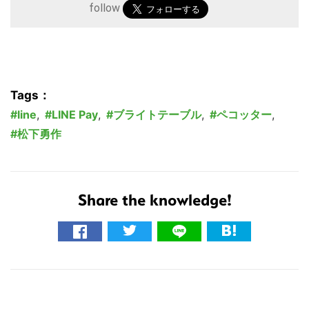
follow
Tags：
line
,
LINE Pay
,
ブライトテーブル
,
ペコッター
,
松下勇作
こ
の
Share the knowledge!
サ
イ
ト
を
検
索