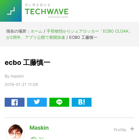
Skip
Skip
Skip
Skip
共に突き抜ける
to
to
to
to
primary
main
primary
footer
navigation
content
sidebar
現在の場所：
ホーム
/
手荷物預かりシェアロッカー「ECBO CLOAK」
Trend
が2周年、アプリ公開で展開加速
/
ECBO 工藤慎一
今話題の注目キーワード
Keywords
ecbo 工藤慎一
5G
Asana
テレワーク
TOPICS
By
maskin
ニューノーマル
2019-01-21
11:09
[Startup]
RE:LIFE
[Voice Edition]
Re:Work
Daily
Weekly
Monthly
Maskin
1990年代初頭から記者としてまた起業家としてITスタ
[YouTube]
AI