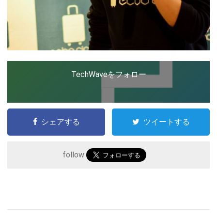
TechWaveをフォロー
シェアする
ツイートする
follow
こ
の
サ