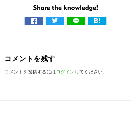
イ
Share the knowledge!
ト
を
検
索
R
す
e
る
コメントを残す
a
d
コメントを投稿するには
ログイン
してください。
e
r
I
R
n
e
t
a