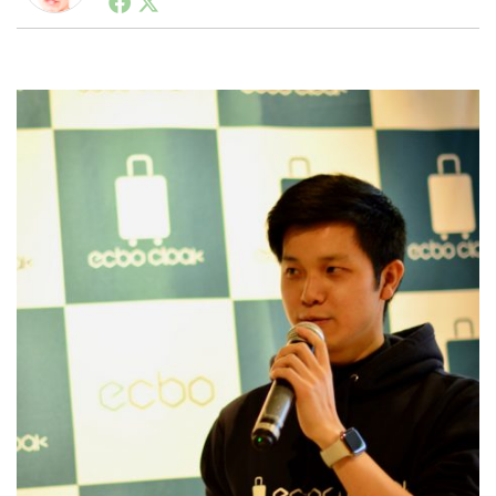
ートアップ業界のハードウェアからソフトウェアの事業
創出に関わる。シリコンバレーやEU等でのスタートア
ップを経験。日本ではネットエイジ等に所属、大手企業
LINE
暗号資産
の新規事業創出に協力。ブログやSNS、LINEなどの誕
生から普及成長までを最前線で見てきた生き字引として
注目される。通信キャリアのニュースポータルの創業デ
スクとして数億PV事業に。世界最大IT系メディア（ス
投資家登録
Drone
ペイン）の元日本編集長、World Innovation Lab(WiL)
などを経て、現在、スタートアップ支援側の取り組みに
注力中。
特集
VR/AR
Block Data Bank