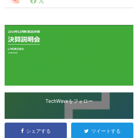
ートアップ業界のハードウェアからソフトウェアの事業
創出に関わる。シリコンバレーやEU等でのスタートア
ップを経験。日本ではネットエイジ等に所属、大手企業
LINE
暗号資産
の新規事業創出に協力。ブログやSNS、LINEなどの誕
生から普及成長までを最前線で見てきた生き字引として
注目される。通信キャリアのニュースポータルの創業デ
スクとして数億PV事業に。世界最大IT系メディア（ス
投資家登録
Drone
ペイン）の元日本編集長、World Innovation Lab(WiL)
などを経て、現在、スタートアップ支援側の取り組みに
注力中。
特集
VR/AR
Block Data Bank
TechWaveをフォロー
シェアする
ツイートする