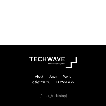
s
a
c
t
i
o
n
s
Footer
About
Japan
World
寄稿について
PrivacyPolicy
[footer_backtotop]