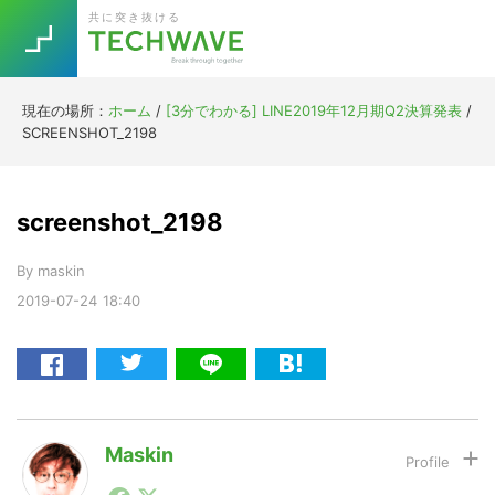
Skip
Skip
Skip
Skip
共に突き抜ける
to
to
to
to
primary
main
primary
footer
navigation
content
sidebar
現在の場所：
ホーム
/
[3分でわかる] LINE2019年12月期Q2決算発表
/
Trend
SCREENSHOT_2198
今話題の注目キーワード
Keywords
screenshot_2198
5G
Asana
テレワーク
TOPICS
By
maskin
ニューノーマル
2019-07-24
18:40
[Startup]
RE:LIFE
[Voice Edition]
Re:Work
Daily
Weekly
Monthly
Maskin
1990年代初頭から記者としてまた起業家としてITスタ
[YouTube]
AI