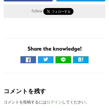
follow
Share the knowledge!
こ
の
サ
R
イ
e
ト
コメントを残す
a
を
検
d
コメントを投稿するには
ログイン
してください。
索