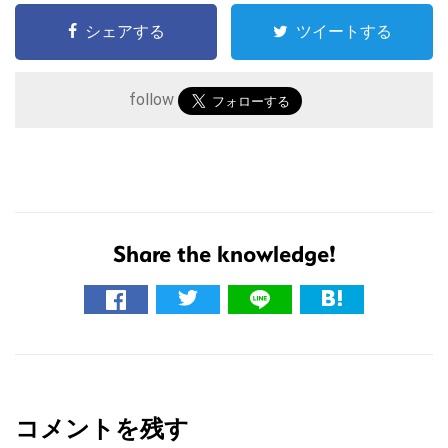
シェアする
ツイートする
follow
Share the knowledge!
こ
の
サ
イ
R
ト
e
を
コメントを残す
a
検