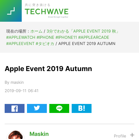
Skip
Skip
Skip
Skip
共に突き抜ける
to
to
to
to
primary
main
primary
footer
navigation
content
sidebar
現在の場所：
ホーム
/
3分でわかる「APPLE EVENT 2019 秋」
Trend
#APPLEWATCH #IPHONE #IPHONE11 #APPLEARCADE
今話題の注目キーワード
#APPLEEVENT #タピオカ
/
APPLE EVENT 2019 AUTUMN
Keywords
Apple Event 2019 Autumn
5G
Asana
テレワーク
TOPICS
By
maskin
ニューノーマル
2019-09-11
06:41
[Startup]
RE:LIFE
[Voice Edition]
Re:Work
Daily
Weekly
Monthly
Maskin
[YouTube]
AI