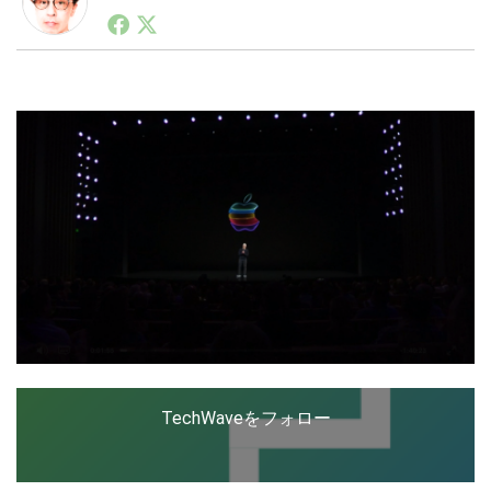
1990年代初頭から記者としてまた起業家としてITスタ
ートアップ業界のハードウェアからソフトウェアの事業
創出に関わる。シリコンバレーやEU等でのスタートア
LINE
暗号資産
ップを経験。日本ではネットエイジ等に所属、大手企業
の新規事業創出に協力。ブログやSNS、LINEなどの誕
生から普及成長までを最前線で見てきた生き字引として
注目される。通信キャリアのニュースポータルの創業デ
投資家登録
Drone
スクとして数億PV事業に。世界最大IT系メディア（ス
ペイン）の元日本編集長、World Innovation Lab(WiL)
などを経て、現在、スタートアップ支援側の取り組みに
特集
VR/AR
注力中。
Block Data Bank
TechWaveをフォロー