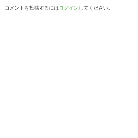
索
d
コメントを投稿するには
ログイン
してください。
す
e
る
r
I
R
n
e
t
a
e
d
r
e
a
r
c
I
t
n
i
t