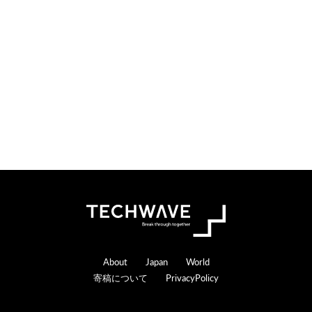
o
e
n
r
s
a
c
t
i
o
n
s
Footer
About
Japan
World
寄稿について
PrivacyPolicy