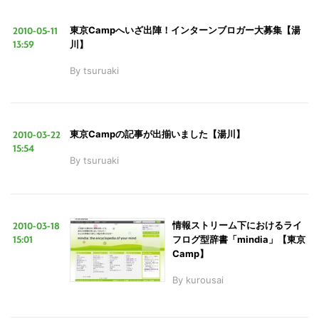
2010-05-11
東京Campへいざ出陣！インターンブロガー大募集【湯
13:59
川】
By
tsuruaki
こ
の
サ
2010-03-22
東京Campの記事が出揃いました【湯川】
イ
15:54
By
tsuruaki
ト
を
検
索
2010-03-18
情報ストリーム下におけるライ
15:01
フログ型辞書「mindia」【東京
す
Camp】
る
By
kurousai