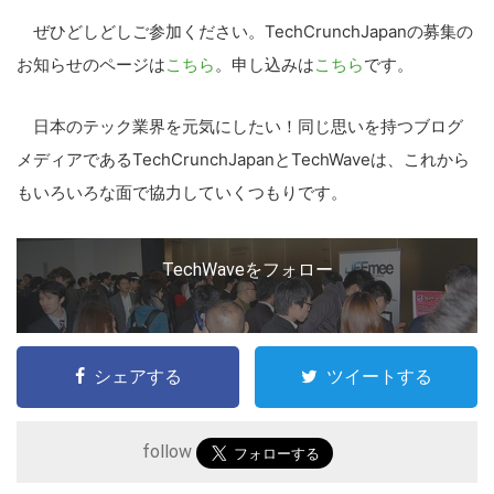
ぜひどしどしご参加ください。TechCrunchJapanの募集の
お知らせのページは
こちら
。申し込みは
こちら
です。
日本のテック業界を元気にしたい！同じ思いを持つブログ
メディアであるTechCrunchJapanとTechWaveは、これから
もいろいろな面で協力していくつもりです。
TechWaveをフォロー
シェアする
ツイートする
follow