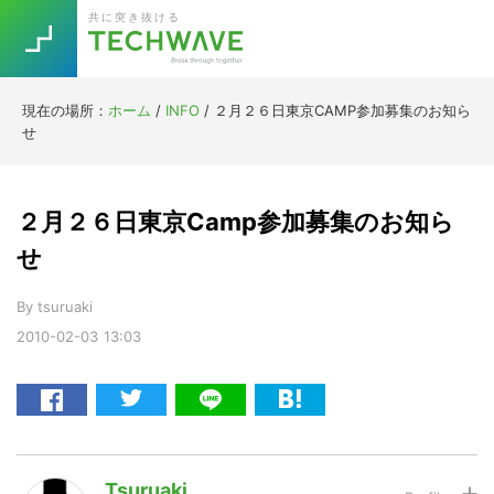
Skip
Skip
Skip
Skip
共に突き抜ける
to
to
to
to
primary
main
primary
footer
navigation
content
sidebar
現在の場所：
ホーム
/
INFO
/
２月２６日東京CAMP参加募集のお知ら
Trend
せ
今話題の注目キーワード
Keywords
２月２６日東京Camp参加募集のお知ら
5G
Asana
テレワーク
せ
TOPICS
ニューノーマル
By
tsuruaki
2010-02-03
13:03
[Startup]
RE:LIFE
[Voice Edition]
Re:Work
Daily
Weekly
Monthly
Tsuruaki
[YouTube]
AI