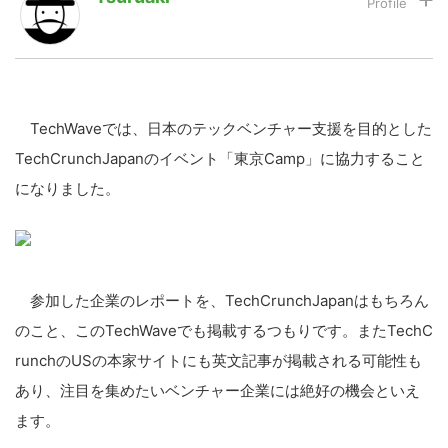
LINE
暗号資産
TechWaveでは、日本のテックベンチャー支援を目的とした
投資家登録
Drone
TechCrunchJapanのイベント「東京Camp」に協力すること
になりました。
特集
VR/AR
Block Data Bank
参加した企業のレポートを、TechCrunchJapanはもちろん
のこと、このTechWaveでも掲載するつもりです。またTechC
runchのUSの本家サイトにも英文記事が掲載される可能性も
あり、注目を集めたいベンチャー企業には絶好の機会といえ
ます。