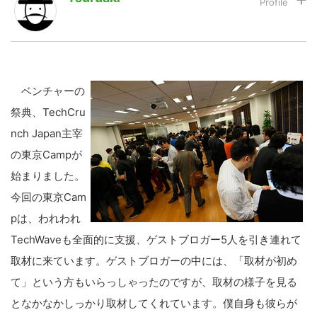
LINE
暗号資産
ベンチャーの
投資家登録
Drone
祭典、TechCru
nch Japan主宰
特集
VR/AR
の東京Campが
始まりました。
Block Data Bank
今回の東京Cam
pは、われわれ
TechWaveも全面的に支援、ゲストブロガー5人を引き連れて
取材に来ています。ゲストブロガーの中には、「取材が初め
て」という方もいらっしゃったのですが、取材の様子を見る
となかなかしっかり取材してくれています。僕自身も彼らが