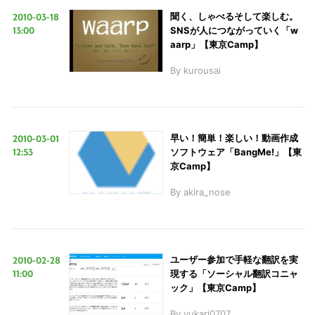
2010-03-18
聞く、しゃべるそして楽しむ。
13:00
SNSが人につながっていく「w
aarp」【東京Camp】
By
kurousai
2010-03-01
早い！簡単！楽しい！動画作成
12:53
ソフトウェア「BangMe!」【東
京Camp】
By
akira_nose
2010-02-28
ユーザー参加で手軽な翻訳を実
11:00
現する「ソーシャル翻訳コニャ
ック」【東京Camp】
By
yukari0707