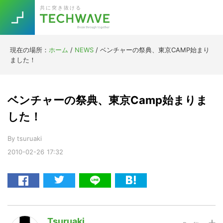
Skip
Skip
Skip
Skip
共に突き抜ける
to
to
to
to
primary
main
primary
footer
navigation
content
sidebar
現在の場所：
ホーム
/
NEWS
/
ベンチャーの祭典、東京CAMP始まり
Trend
ました！
今話題の注目キーワード
Keywords
ベンチャーの祭典、東京Camp始まりま
5G
Asana
テレワーク
した！
TOPICS
ニューノーマル
By
tsuruaki
2010-02-26
17:32
[Startup]
RE:LIFE
[Voice Edition]
Re:Work
Daily
Weekly
Monthly
Tsuruaki
[YouTube]
AI