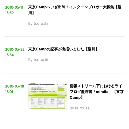
2010-05-11
東京Campへいざ出陣！インターンブロガー大募集【湯
13:59
川】
By
tsuruaki
こ
の
サ
2010-03-22
東京Campの記事が出揃いました【湯川】
15:54
イ
By
tsuruaki
ト
を
検
2010-03-18
情報ストリーム下におけるライ
索
15:01
フログ型辞書「mindia」【東京
す
Camp】
る
By
kurousai