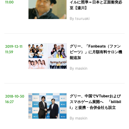
11:00
イルに照準＝日本と正面衝突必
至【湯川】
By
tsuruaki
2019-12-11
グリー、「Fanbeats（ファン
11:39
ビーツ）」に月額有料サロン機
能追加
By
maskin
2018-10-30
グリー、中国でVTuberおよび
16:27
スマホゲーム展開へ 「bilibil
i」と提携・合併会社も設立
By
maskin