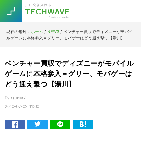
Skip
Skip
Skip
Skip
共に突き抜ける
to
to
to
to
primary
main
primary
footer
navigation
content
sidebar
現在の場所：
ホーム
/
NEWS
/
ベンチャー買収でディズニーがモバイ
Trend
ルゲームに本格参入＝グリー、モバゲーはどう迎え撃つ【湯川】
今話題の注目キーワード
Keywords
ベンチャー買収でディズニーがモバイル
5G
Asana
テレワーク
ゲームに本格参入＝グリー、モバゲーは
TOPICS
どう迎え撃つ【湯川】
ニューノーマル
[Startup]
RE:LIFE
By
tsuruaki
2010-07-02
11:00
[Voice Edition]
Re:Work
Daily
Weekly
Monthly
[YouTube]
AI