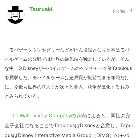
Tsuruaki
LINE
暗号資産
投資家登録
Drone
モバゲータウンやグリーなどがけん引役となり日本はモバ
イルゲームの分野では世界の最先端を独走しているが、そん
特集
VR/AR
な中、米Disneyがモバイルゲームのベンチャー企業Tapulous
を買収した。モバイルゲームは急成長が期待できる領域だけ
Block Data Bank
に、今後も世界のIT大手が次々と参入、競争が激化するもの
とみられている。
The Walt Disney Companyの発表
によると、同社の完
全子会社になることでTapulousはDisneyと合意し、Tapul
ousはDisney Interactive Media Group（DIMG）のモバ