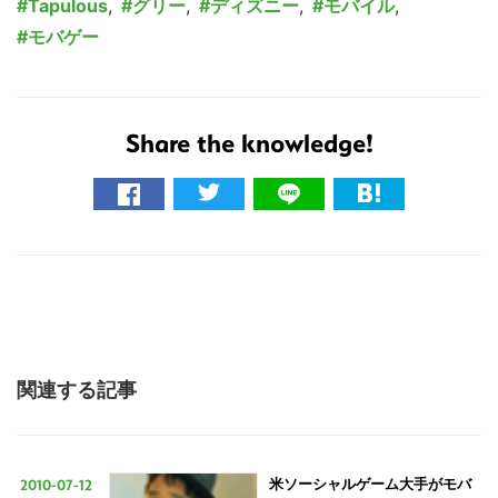
Tapulous
,
グリー
,
ディズニー
,
モバイル
,
モバゲー
Share the knowledge!
こ
の
サ
イ
ト
を
検
索
関連する記事
す
る
2010-07-12
米ソーシャルゲーム大手がモバ