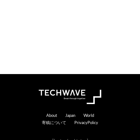
Footer
About
Japan
World
寄稿について
PrivacyPolicy