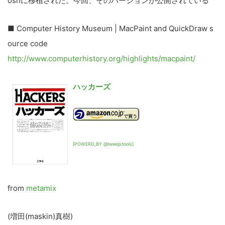
oshに移植された。今回、そのバージョンが公開されている
■ Computer History Museum | MacPaint and QuickDraw s
ource code
http://www.computerhistory.org/highlights/macpaint/
ハッカーズ
[POWERD_BY @tweejp.tools]
from
metamix
(増田(maskin)真樹)