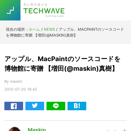
Skip
Skip
Skip
Skip
共に突き抜ける
to
to
to
to
primary
main
primary
footer
navigation
content
sidebar
現在の場所：
ホーム
/
NEWS
/
アップル、MACPAINTのソースコード
Trend
を博物館に寄贈 【増田(@MASKIN)真樹】
今話題の注目キーワード
Keywords
アップル、MacPaintのソースコードを
5G
Asana
テレワーク
博物館に寄贈 【増田(@maskin)真樹】
TOPICS
ニューノーマル
By
maskin
2010-07-20
18:42
[Startup]
RE:LIFE
[Voice Edition]
Re:Work
Daily
Weekly
Monthly
Maskin
[YouTube]
AI