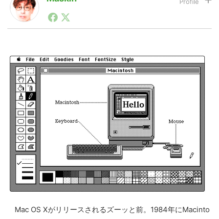
1990年代初頭から記者としてまた起業家としてITスタ
ートアップ業界のハードウェアからソフトウェアの事業
LINE
暗号資産
創出に関わる。シリコンバレーやEU等でのスタートア
ップを経験。日本ではネットエイジ等に所属、大手企業
の新規事業創出に協力。ブログやSNS、LINEなどの誕
生から普及成長までを最前線で見てきた生き字引として
投資家登録
Drone
注目される。通信キャリアのニュースポータルの創業デ
スクとして数億PV事業に。世界最大IT系メディア（ス
ペイン）の元日本編集長、World Innovation Lab(WiL)
などを経て、現在、スタートアップ支援側の取り組みに
特集
VR/AR
注力中。
Block Data Bank
Mac OS Xがリリースされるズーッと前。1984年にMacinto