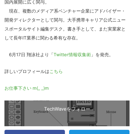
国内展開に広く関与。
現在、複数のメディア系ベンチャー企業にアドバイザー・
開発ディレクターとして関与。大手携帯キャリア公式ニュー
スポータルサイト編集デスク。書き手として、また実業家と
して長年IT業界に関わる希有な存在。
6月17日 翔泳社より「
Twitter情報収集術
」を発売。
詳しいプロフィールは
こちら
こ
お仕事下さい m(_ _)m
の
サ
イ
TechWaveをフォロー
ト
を
検