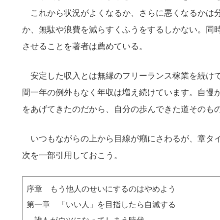
の
これから状況がよくなるか、さらに悪くなるかは分
サ
か、無駄や浪費を減らすくふうをするしかない。同
イ
ト
させることを著者は薦めている。
を
検
安定した収入とは無縁のフリーランス稼業を続けて
索
間一年の例外もなく年収は増え続けています。自慢
す
をあげてきたのだから、自分の歩んできた道そのも
る
いつもながらの上から目線が癪にさわるが、章タイ
次を一部引用しておこう。
序章 もう他人のせいにするのはやめよう
第一章 「いい人」を目指したら自滅する