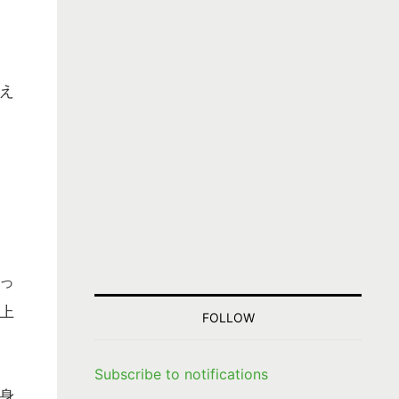
え
っ
上
FOLLOW
Subscribe to notifications
身