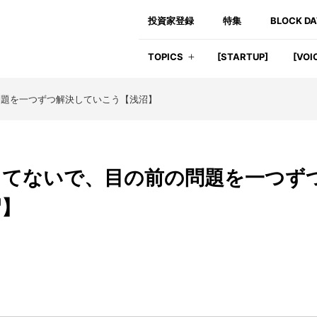
投資家登録
特集
BLOCK D
TOPICS
[STARTUP]
[VOI
題を一つずつ解決していこう【浅沼】
してないで、目の前の問題を一つず
沼】