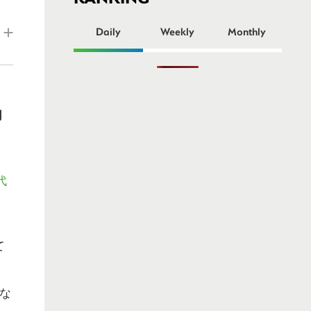
ー
Daily
Weekly
Monthly
月
代
て
な