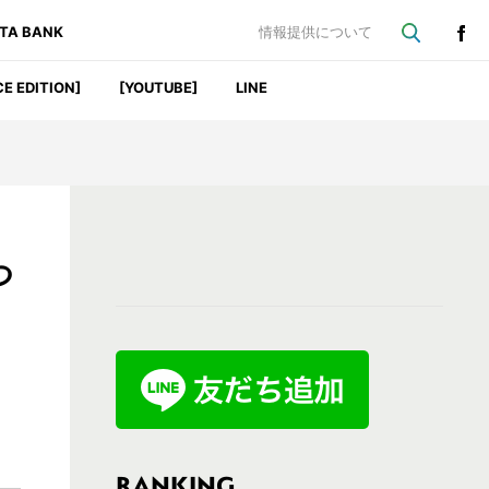
ATA BANK
情報提供について
CE EDITION]
[YOUTUBE]
LINE
最
つ
初
の
サ
イ
ド
バ
RANKING