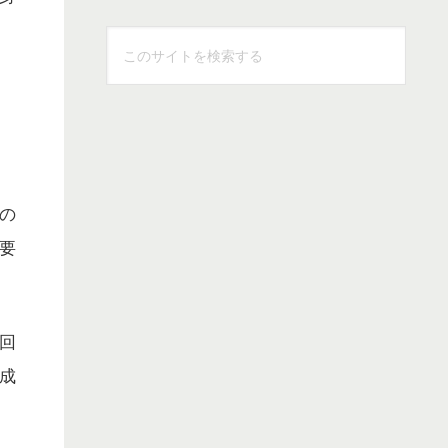
こ
の
サ
イ
ト
を
検
の
索
要
す
る
回
成