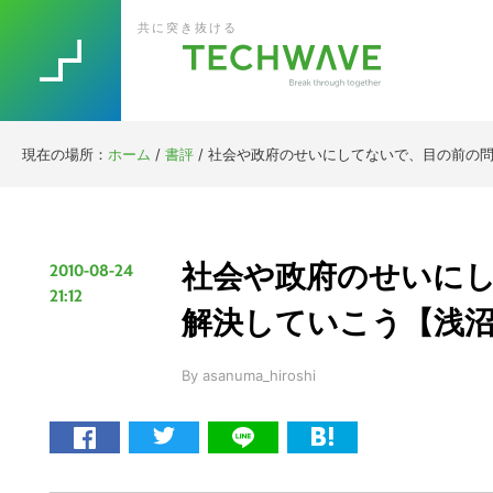
Skip
Skip
Skip
Skip
共に突き抜ける
to
to
to
to
primary
main
primary
footer
navigation
content
sidebar
現在の場所：
ホーム
/
書評
/
社会や政府のせいにしてないで、目の前の問
社会や政府のせいに
2010-08-24
21:12
解決していこう【浅
By
asanuma_hiroshi