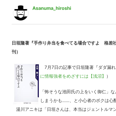
Asanuma_hiroshi
日垣隆著『手作り弁当を食べてる場合ですよ 格差社
刊）
7月7日の記事で日垣隆著『ダダ漏れ
に情報強者をめざすには【浅沼】
）
「怖そうな池田氏の上をいく御仁」な
しまうかも……、と小心者のボクは心
湯川アニキは「日垣さんは、本当はジェントルマン