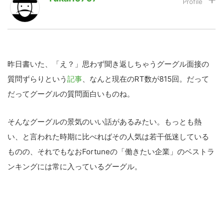
LINE
暗号資産
昨日書いた、「え？」思わず聞き返しちゃうグーグル面接の
投資家登録
Drone
質問ずらりという
記事
、なんと現在のRT数が815回。だって
だってグーグルの質問面白いものね。
特集
VR/AR
そんなグーグルの景気のいい話があるみたい。もっとも熱
Block Data Bank
い、と言われた時期に比べればその人気は若干低迷している
ものの、それでもなおFortuneの「働きたい企業」のベストラ
ンキングには常に入っているグーグル。