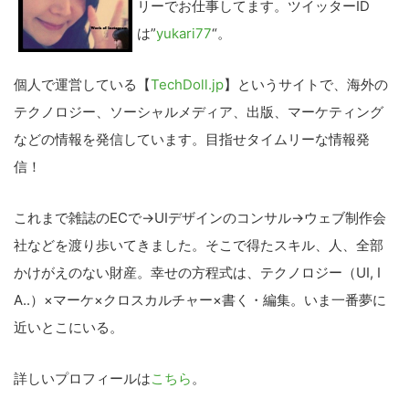
リーでお仕事してます。ツイッターID
は”
yukari77
“。
こ
個人で運営している【
TechDoll.jp
】というサイトで、海外の
の
テクノロジー、ソーシャルメディア、出版、マーケティング
サ
などの情報を発信しています。目指せタイムリーな情報発
イ
信！
ト
を
これまで雑誌のECで→UIデザインのコンサル→ウェブ制作会
検
社などを渡り歩いてきました。そこで得たスキル、人、全部
索
かけがえのない財産。幸せの方程式は、テクノロジー（UI, I
す
A..）×マーケ×クロスカルチャー×書く・編集。いま一番夢に
る
近いとこにいる。
詳しいプロフィールは
こちら
。