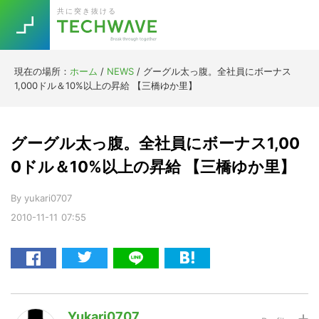
Skip
Skip
Skip
Skip
共に突き抜ける
to
to
to
to
primary
main
primary
footer
navigation
content
sidebar
現在の場所：
ホーム
/
NEWS
/
グーグル太っ腹。全社員にボーナス
Trend
1,000ドル＆10%以上の昇給 【三橋ゆか里】
今話題の注目キーワード
Keywords
グーグル太っ腹。全社員にボーナス1,00
5G
Asana
テレワーク
0ドル＆10%以上の昇給 【三橋ゆか里】
TOPICS
ニューノーマル
By
yukari0707
2010-11-11
07:55
[Startup]
RE:LIFE
[Voice Edition]
Re:Work
Daily
Weekly
Monthly
Yukari0707
[YouTube]
AI