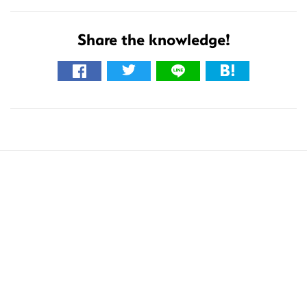
Share the knowledge!
こ
の
サ
イ
ト
を
検
索
す
る