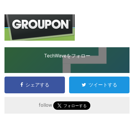
ップを経験。日本ではネットエイジ等に所属、大手企業
の新規事業創出に協力。ブログやSNS、LINEなどの誕
生から普及成長までを最前線で見てきた生き字引として
LINE
暗号資産
注目される。通信キャリアのニュースポータルの創業デ
スクとして数億PV事業に。世界最大IT系メディア（ス
ペイン）の元日本編集長、World Innovation Lab(WiL)
などを経て、現在、スタートアップ支援側の取り組みに
投資家登録
Drone
注力中。
TechWaveをフォロー
特集
VR/AR
Block Data Bank
シェアする
ツイートする
follow