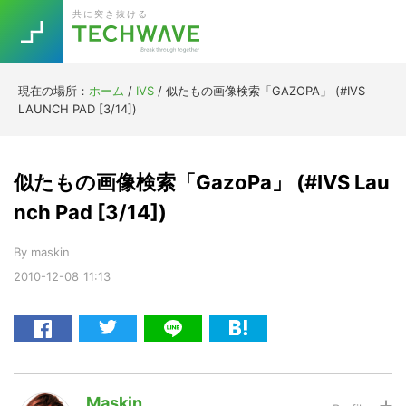
Skip
Skip
Skip
Skip
共に突き抜ける
to
to
to
to
primary
main
primary
footer
navigation
content
sidebar
現在の場所：
ホーム
/
IVS
/
似たもの画像検索「GAZOPA」 (#IVS
Trend
LAUNCH PAD [3/14])
今話題の注目キーワード
Keywords
似たもの画像検索「GazoPa」 (#IVS Lau
5G
Asana
テレワーク
nch Pad [3/14])
TOPICS
ニューノーマル
By
maskin
2010-12-08
11:13
[Startup]
RE:LIFE
[Voice Edition]
Re:Work
Daily
Weekly
Monthly
Maskin
[YouTube]
AI