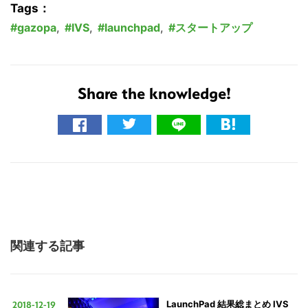
Tags：
gazopa
,
IVS
,
launchpad
,
スタートアップ
こ
Share the knowledge!
の
サ
イ
ト
を
検
索
す
関連する記事
る
2018-12-19
LaunchPad 結果総まとめ IVS