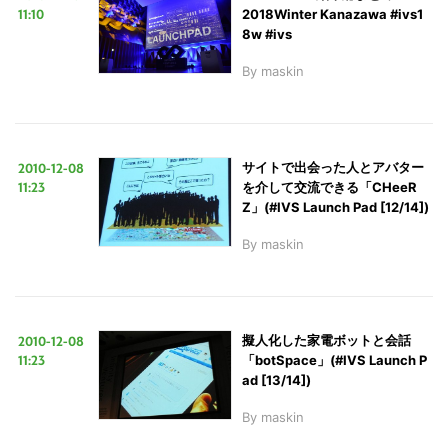
11:10
2018Winter Kanazawa #ivs1
8w #ivs
By
maskin
2010-12-08
サイトで出会った人とアバター
11:23
を介して交流できる「CHeeR
Z」(#IVS Launch Pad [12/14])
By
maskin
2010-12-08
擬人化した家電ボットと会話
11:23
「botSpace」(#IVS Launch P
ad [13/14])
By
maskin