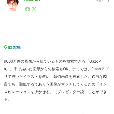
1990年代初頭から記者としてまた起業家としてITスタ
ートアップ業界のハードウェアからソフトウェアの事業
LINE
暗号資産
創出に関わる。シリコンバレーやEU等でのスタートア
ップを経験。日本ではネットエイジ等に所属、大手企業
の新規事業創出に協力。ブログやSNS、LINEなどの誕
生から普及成長までを最前線で見てきた生き字引として
投資家登録
Drone
注目される。通信キャリアのニュースポータルの創業デ
スクとして数億PV事業に。世界最大IT系メディア（ス
ペイン）の元日本編集長、World Innovation Lab(WiL)
Gazopa
などを経て、現在、スタートアップ支援側の取り組みに
特集
VR/AR
注力中。
9000万件の画像から似ているものを検索できる「GazoP
a」。手で描いた図形からの検索もOK。デモでは、Flashアプ
Block Data Bank
リで描いたイラストを使い、類似画像を検索した。適当な図
案でも、類似するであろう画像がマッチしてくるため「イン
スピレーションを沸かせる」（プレゼンター談）ことができ
る。