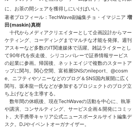
に、お茶の間シェアを獲得しにいけばいい。
著者プロフィール：TechWave副編集チョ・イマジニア
増
田(maskin)真樹
十代からメディアクリエイターとして企画設計からマー
ケティング、コーディングまでマルチな才能を発揮。週刊
アスキーなど多数のIT関連媒体で活躍。雑誌ライターとし
て90年代を疾走後、シリコンバレーで証券情報サービス
の起業に参画。帰国後、ネットエイジで複数のスタートア
ップに関与。関心空間、富裕層SNSのnileport、@cosm
e、ニフティやソニーなどのブログ＆SNS国内展開に広く
関与。坂本龍一氏などが参加するプロジェクトのブログ立
ち上げなどを主導する。
数年間の休眠後、現在TechWaveの活動を中心に、執筆
や講演、コンサルティング、サービス企画＆開発にコミッ
ト。大手携帯キャリア公式ニュースポータルサイト編集デ
スク。DJやイベントオーガナイザー。