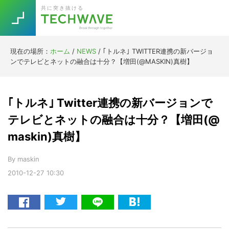
Skip
Skip
Skip
Skip
共に突き抜ける
to
to
to
to
primary
main
primary
footer
navigation
content
sidebar
現在の場所：
ホーム
/
NEWS
/
｢トルネ｣ TWITTER連携の新バージョ
Trend
ンでテレビとネットの融合は十分？【増田(@MASKIN)真樹】
今話題の注目キーワード
Keywords
｢トルネ｣ Twitter連携の新バージョンで
5G
Asana
テレワーク
テレビとネットの融合は十分？【増田(@
TOPICS
maskin)真樹】
ニューノーマル
[Startup]
RE:LIFE
By
maskin
2010-12-27
10:30
[Voice Edition]
Re:Work
Daily
Weekly
Monthly
[YouTube]
AI