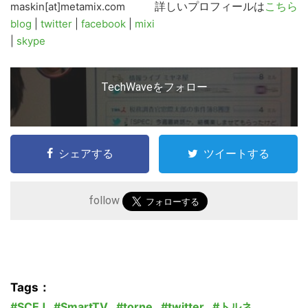
詳しいプロフィールは
こちら
maskin[at]metamix.com
blog
|
twitter
|
facebook
|
mixi
|
skype
TechWaveをフォロー
シェアする
ツイートする
follow
Tags：
SCEJ
,
SmartTV
,
torne
,
twitter
,
トルネ
,