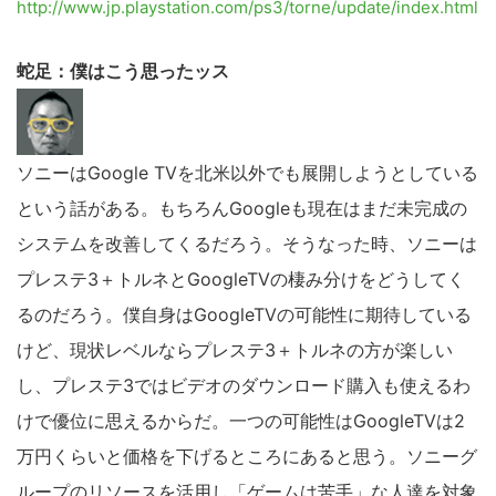
http://www.jp.playstation.com/ps3/torne/update/index.html
蛇足：僕はこう思ったッス
こ
ソニーはGoogle TVを北米以外でも展開しようとしている
の
という話がある。もちろんGoogleも現在はまだ未完成の
サ
システムを改善してくるだろう。そうなった時、ソニーは
イ
プレステ3＋トルネとGoogleTVの棲み分けをどうしてく
ト
るのだろう。僕自身はGoogleTVの可能性に期待している
を
けど、現状レベルならプレステ3＋トルネの方が楽しい
検
索
し、プレステ3ではビデオのダウンロード購入も使えるわ
す
けで優位に思えるからだ。一つの可能性はGoogleTVは2
る
万円くらいと価格を下げるところにあると思う。ソニーグ
ループのリソースを活用し「ゲームは苦手」な人達を対象