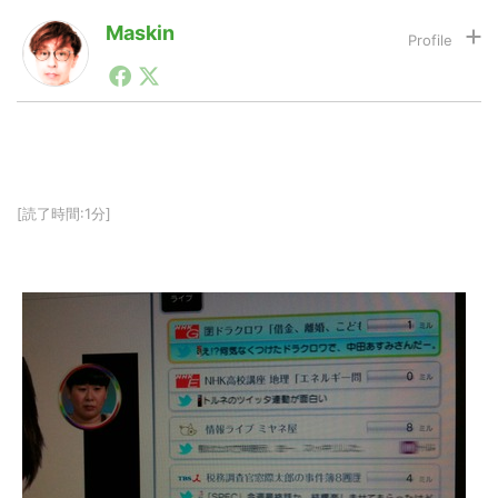
Maskin
1990年代初頭から記者としてまた起業家としてITスタ
LINE
暗号資産
ートアップ業界のハードウェアからソフトウェアの事業
創出に関わる。シリコンバレーやEU等でのスタートア
ップを経験。日本ではネットエイジ等に所属、大手企業
投資家登録
Drone
の新規事業創出に協力。ブログやSNS、LINEなどの誕
生から普及成長までを最前線で見てきた生き字引として
注目される。通信キャリアのニュースポータルの創業デ
[読了時間:1分]
スクとして数億PV事業に。世界最大IT系メディア（ス
特集
VR/AR
ペイン）の元日本編集長、World Innovation Lab(WiL)
などを経て、現在、スタートアップ支援側の取り組みに
注力中。
Block Data Bank