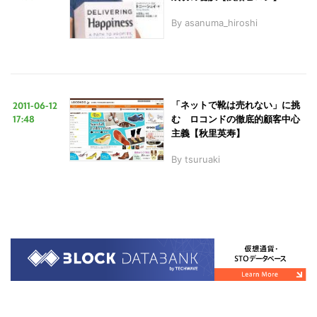
By
asanuma_hiroshi
2011-06-12
「ネットで靴は売れない」に挑
17:48
む ロコンドの徹底的顧客中心
主義【秋里英寿】
By
tsuruaki