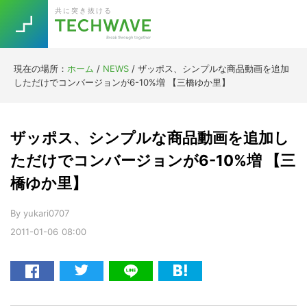
Skip
Skip
Skip
Skip
共に突き抜ける
to
to
to
to
primary
main
primary
footer
navigation
content
sidebar
現在の場所：
ホーム
/
NEWS
/
ザッポス、シンプルな商品動画を追加
Trend
しただけでコンバージョンが6-10%増 【三橋ゆか里】
今話題の注目キーワード
Keywords
ザッポス、シンプルな商品動画を追加し
5G
Asana
テレワーク
ただけでコンバージョンが6-10%増 【三
TOPICS
橋ゆか里】
ニューノーマル
[Startup]
RE:LIFE
By
yukari0707
2011-01-06
08:00
[Voice Edition]
Re:Work
Daily
Weekly
Monthly
[YouTube]
AI