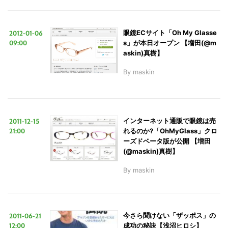
2012-01-06
眼鏡ECサイト「Oh My Glasse
09:00
s」が本日オープン 【増田(@m
askin)真樹】
By
maskin
2011-12-15
インターネット通販で眼鏡は売
21:00
れるのか?「OhMyGlass」クロ
ーズドベータ版が公開 【増田
(@maskin)真樹】
By
maskin
2011-06-21
今さら聞けない「ザッポス」の
12:00
成功の秘訣【浅沼ヒロシ】