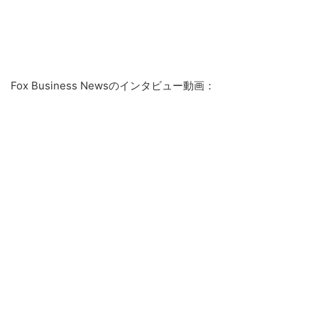
Fox Business Newsのインタビュー動画：
こ
の
サ
イ
ト
を
検
索
す