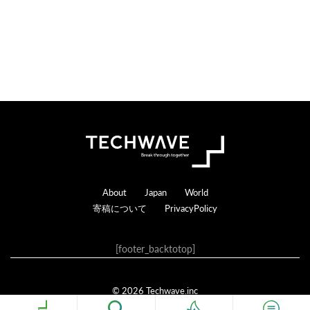
Footer
About
Japan
World
寄稿について
PrivacyPolicy
[footer_backtotop]
© 2026 Techwave.inc
Genesis Framework
·
WordPress
·
ログイン