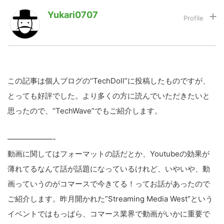
Yukari0707
LINE
暗号資産
投資家登録
Drone
この記事は個人ブログの“TechDoll”に投稿したものですが、
とっても好評でした。より多くの方に読んでいただきたいと
特集
VR/AR
思ったので、“TechWave”でもご紹介します。
Block Data Bank
——————-
動画に関してはフォーマットの話だとか、Youtubeの効果が
薄れてるなんて話が話題になっているけれど、いやいや、動
画っていうのがコマースで今きてる！ってお話があったので
ご紹介します。昨月開かれた”Streaming Media West”という
イベントではもっぱら、コマース業界で動画がいかに重要で