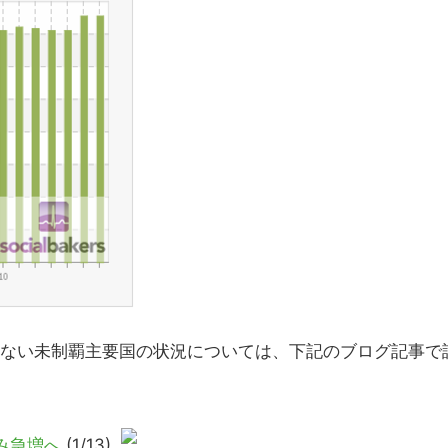
っていない未制覇主要国の状況については、下記のブログ記事で
。
並み急増へ
(1/13)