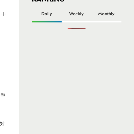
ー
Daily
Weekly
Monthly
も堅
。対