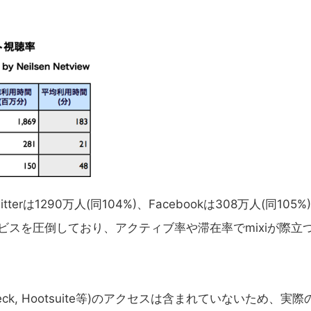
terは1290万人(同104%)、Facebookは308万人(同105%
ービスを圧倒しており、アクティブ率や滞在率でmixiが際立
eck, Hootsuite等)のアクセスは含まれていないため、実際