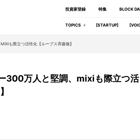
投資家登録
特集
BLOCK D
TOPICS
[STARTUP]
[VOI
、MIXIも際立つ活性化【ループス斉藤徹】
ザー300万人と堅調、mixiも際立つ活
】