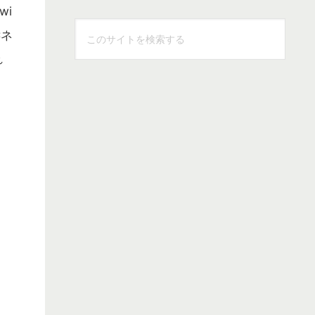
wi
こ
Cネ
の
れ
サ
イ
ト
を
検
索
す
る