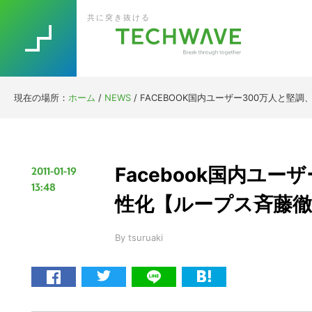
Skip
Skip
Skip
Skip
共に突き抜ける
to
to
to
to
primary
main
primary
footer
navigation
content
sidebar
現在の場所：
ホーム
/
NEWS
/
FACEBOOK国内ユーザー300万人と堅調
Facebook国内ユー
2011-01-19
13:48
性化【ループス斉藤徹
By
tsuruaki