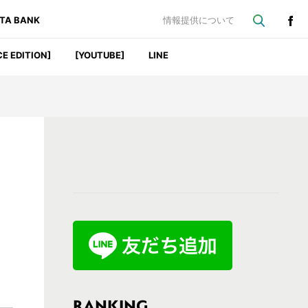
ATA BANK
情報提供について
CE EDITION]
[YOUTUBE]
LINE
最
初
の
サ
イ
ド
バ
RANKING