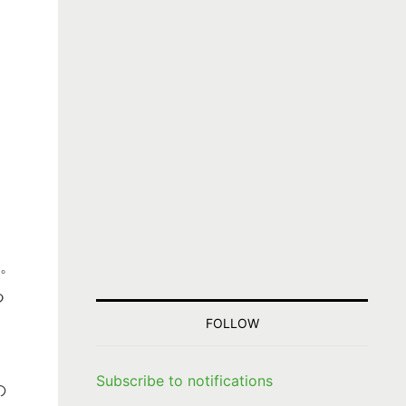
)。
つ
FOLLOW
Subscribe to notifications
の