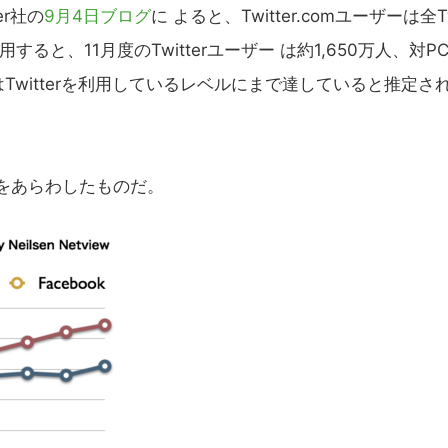
r社の
9月4日ブログ
に よると、Twitter.comユーザーは全T
ると、11月度のTwitterユーザー は約1,650万人、対P
はTwitterを利用しているレベルにまで達していると推定さ
移をあらわしたものだ。