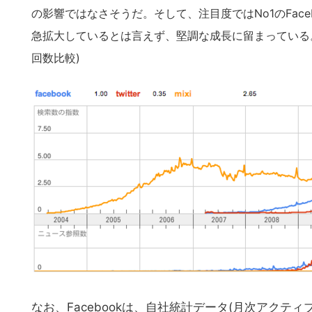
の
の影響ではなさそうだ。そして、注目度ではNo1のFac
サ
急拡大しているとは言えず、堅調な成長に留まっている。(以下
イ
回数比較)
ト
を
検
索
す
る
なお、Facebookは、自社統計データ(月次アク