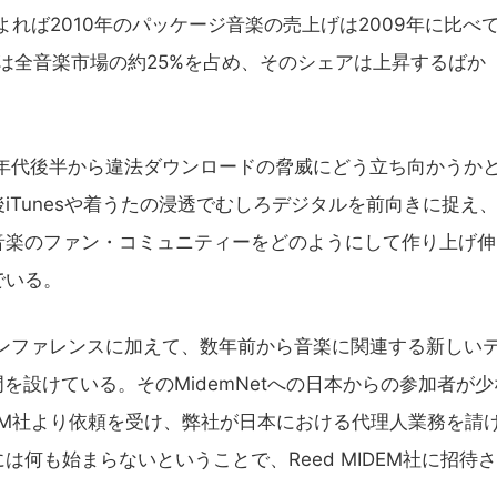
oducers)によれば2010年のパッケージ音楽の売上げは2009年に比べて
は全音楽市場の約25%を占め、そのシェアは上昇するばか
年代後半から違法ダウンロードの脅威にどう立ち向かうか
Tunesや着うたの浸透でむしろデジタルを前向きに捉え
音楽のファン・コミュニティーをどのようにして作り上げ伸
でいる。
カンファレンスに加えて、数年前から音楽に関連する新しい
門を設けている。そのMidemNetへの日本からの参加者が少
IDEM社より依頼を受け、弊社が日本における代理人業務を請
何も始まらないということで、Reed MIDEM社に招待