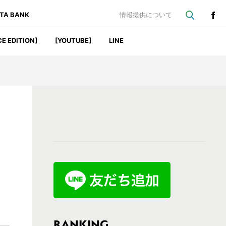
ATA BANK
情報提供について
CE EDITION]
[YOUTUBE]
LINE
最
初
の
サ
イ
ド
バ
RANKING