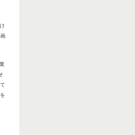
ッ
け
映画
業
そ
全て
程を