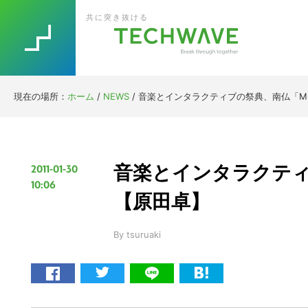
Skip
Skip
Skip
Skip
共に突き抜ける
to
to
to
to
primary
main
primary
footer
navigation
content
sidebar
現在の場所：
ホーム
/
NEWS
/
音楽とインタラクティブの祭典、南仏「MI
音楽とインタラクティ
2011-01-30
10:06
【原田卓】
By
tsuruaki