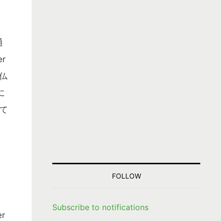
通
r
南仏
に
て
FOLLOW
Subscribe to notifications
r