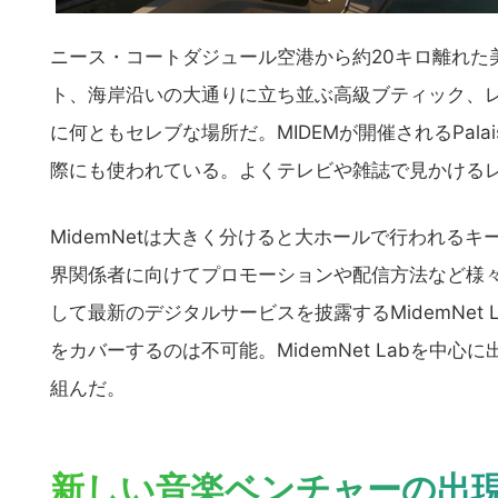
の
サ
ニース・コートダジュール空港から約20キロ離れた
イ
ト、海岸沿いの大通りに立ち並ぶ高級ブティック、
ト
を
に何ともセレブな場所だ。MIDEMが開催されるPalais de
検
際にも使われている。よくテレビや雑誌で見かけるレッ
索
す
MidemNetは大きく分けると大ホールで行われる
る
界関係者に向けてプロモーションや配信方法など様々なテ
して最新のデジタルサービスを披露するMidemNet
をカバーするのは不可能。MidemNet Labを中
組んだ。
新しい音楽ベンチャーの出現 – M