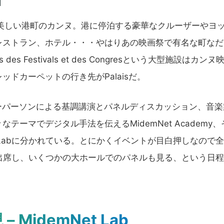
美しい港町のカンヌ。港に停泊する豪華なクルーザーやヨ
レストラン、ホテル・・・やはりあの映画祭で有名な町なだ
s Festivals et des Congresという大型施設はカンヌ
ドカーペットの行き先がPalaisだ。
キーパーソンによる基調講演とパネルディスカッション、音楽
ーマでデジタル手法を伝えるMidemNet Academy、
 Labに分かれている。とにかくイベントが目白押しなので
心に出席し、いくつかの大ホールでのパネルも見る、という日
idemNet Lab