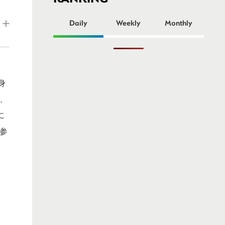
ー
Daily
Weekly
Monthly
身
し、
に
が参