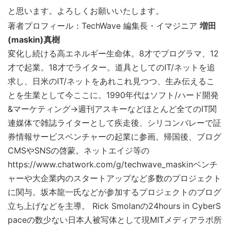
と思います。よろしくお願いいたします。
著者プロフィール：TechWave 編集長・イマジニア
増田
(maskin)真樹
変化し続ける高エネルギー生命体。8才でプログラマ、12
才で起業。18才でライター。道具としてのIT/ネットを追
求し、日米のIT/ネットをあれこれ見つつ、生み伝えるこ
とを生業として今ここに。1990年代はソフト/ハード開発
&マーケティング→週刊アスキーなどほとんど全てのIT関
連媒体で雑誌ライターとして疾走後、シリコンバレーで証
券情報サービスベンチャーの起業に参画。帰国後、ブログ
CMSやSNSの啓蒙。ネットエイジ等の
https://www.chatwork.com/g/techwave_maskinベンチ
ャーや大企業内のスタートアップなど多数のプロジェクト
に関与。坂本龍一氏などが参加するプロジェクトのブログ
立ち上げなどを主導。 Rick Smolanの24hours in CyberS
paceの数少ない日本人被写体として現MITメディアラボ所