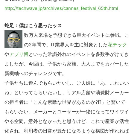
http://techwave.jp/archives/cannes_festival_65th.html
蛇足：僕はこう思ったッス
数万人来場を予想できる巨大イベントに参戦。こ
の2年間で、IT業界人を主に対象とした
花テック
や
アプリ博
といった常識外れのイベントを多数手がけてき
ましたが、今回は、子供から家族、大人までをカバーした
新機軸へのチャレンジです。
子供たちに遊んでもらいたいし、ご夫婦に「あ、これいい
ね」といってもらいたいし、リアル店舗や消費財メーカー
の担当者に「こんな素敵な世界があるのか?!?」と驚いて
もらいたい。メーカーとユーザーが一緒になってワイワイ
やる空間。意外となかったと思うけど、これで産業が活性
化され、利用者の日常が豊かになるような構図が作れれば