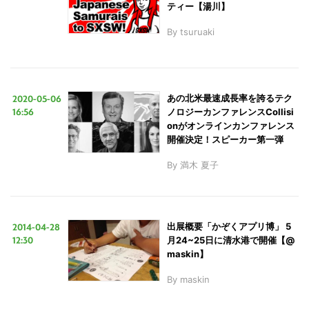
ティー【湯川】
By
tsuruaki
2020-05-06
あの北米最速成長率を誇るテク
16:56
ノロジーカンファレンスCollisi
onがオンラインカンファレンス
開催決定！スピーカー第一弾
By
満木 夏子
2014-04-28
出展概要「かぞくアプリ博」 5
12:30
月24~25日に清水港で開催【@
maskin】
By
maskin