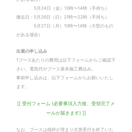
5月24日（金）10時〜14時（手持ち）
撤去日：5月26日（日）21時〜22時（手持ち）
5月27日（月）10時〜14時（大型のもの
こ
がある場合）
の
サ
出展の申し込み
イ
ト
1ブースあたりの費用は以下フォームからご確認下
を
さい。電気代やブース基本施工費込み。
検
事前申し込みは、以下フォームからお願いいたし
索
ます。
す
る
[[ 受付フォーム (必要事項入力後、受領完了メ
ールが届きます) ]]
なお、ブースは残枠が埋まり次第受付を終了いた