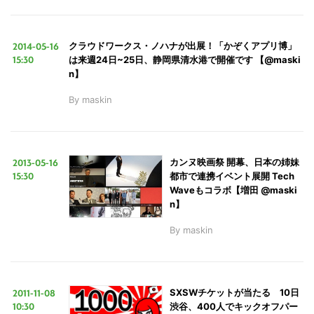
2014-05-16
クラウドワークス・ノハナが出展！「かぞくアプリ博」
15:30
は来週24日~25日、静岡県清水港で開催です 【@maski
n】
By
maskin
2013-05-16
カンヌ映画祭 開幕、日本の姉妹
15:30
都市で連携イベント展開 Tech
Waveもコラボ【増田 @maski
n】
By
maskin
2011-11-08
SXSWチケットが当たる 10日
10:30
渋谷、400人でキックオフパー