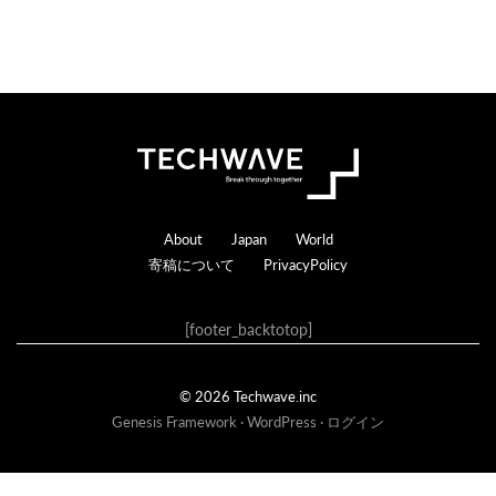
Footer
About
Japan
World
寄稿について
PrivacyPolicy
[footer_backtotop]
© 2026 Techwave.inc
Genesis Framework
·
WordPress
·
ログイン