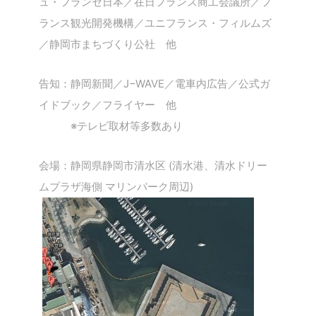
ュ・フランセ日本／在日フランス商工会議所／フ
ランス観光開発機構／ユニフランス・フィルムズ
／静岡市まちづくり公社 他
告知：静岡新聞／J−WAVE／電車内広告／公式ガ
イドブック／フライヤー 他
※テレビ取材等多数あり
会場：静岡県静岡市清水区 (清水港、清水ドリー
ムプラザ海側 マリンパーク周辺)