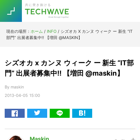
Skip
Skip
Skip
Skip
共に突き抜ける
to
to
to
to
primary
main
primary
footer
navigation
content
sidebar
現在の場所：
ホーム
/
INFO
/
シズオカ X カンヌ ウィーク ー 新生 “IT
Trend
部門” 出展者募集中!! 【増田 @MASKIN】
今話題の注目キーワード
Keywords
シズオカ x カンヌ ウィーク ー 新生 “IT部
5G
Asana
テレワーク
ニューノーマル
門” 出展者募集中!! 【増田 @maskin】
TOPICS
By
maskin
2013-04-05
15:00
[Startup]
RE:LIFE
Daily
Weekly
Monthly
[Voice Edition]
Re:Work
Maskin
[YouTube]
AI