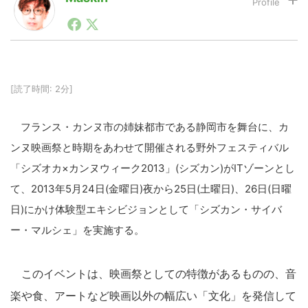
1990年代初頭から記者としてまた起業家としてITスタ
ートアップ業界のハードウェアからソフトウェアの事業
LINE
暗号資産
創出に関わる。シリコンバレーやEU等でのスタートア
ップを経験。日本ではネットエイジ等に所属、大手企業
の新規事業創出に協力。ブログやSNS、LINEなどの誕
生から普及成長までを最前線で見てきた生き字引として
[読了時間: 2分]
投資家登録
Drone
注目される。通信キャリアのニュースポータルの創業デ
スクとして数億PV事業に。世界最大IT系メディア（ス
ペイン）の元日本編集長、World Innovation Lab(WiL)
フランス・カンヌ市の姉妹都市である静岡市を舞台に、カ
などを経て、現在、スタートアップ支援側の取り組みに
特集
VR/AR
ンヌ映画祭と時期をあわせて開催される野外フェスティバル
注力中。
「シズオカ×カンヌウィーク2013」(シズカン)がITゾーンとし
Block Data Bank
て、2013年5月24日(金曜日)夜から25日(土曜日)、26日(日曜
日)にかけ体験型エキシビジョンとして「シズカン・サイバ
ー・マルシェ」を実施する。
このイベントは、映画祭としての特徴があるものの、音
楽や食、アートなど映画以外の幅広い「文化」を発信して