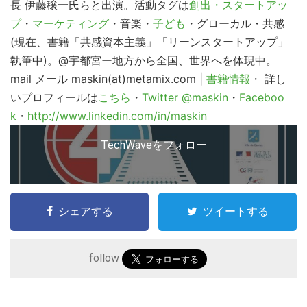
長 伊藤穣一氏らと出演。活動タグは
創出・スタートアッ
プ
・
マーケティング
・音楽・
子ども
・グローカル・共感
(現在、書籍「共感資本主義」「リーンスタートアップ」
執筆中)。@宇都宮ー地方から全国、世界へを体現中。
mail
メール maskin(at)metamix.com |
書籍情報
・ 詳し
いプロフィールは
こちら
・
Twitter @maskin
・
Faceboo
k
・
http://www.linkedin.com/in/maskin
TechWaveをフォロー
シェアする
ツイートする
follow