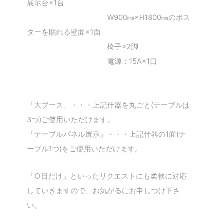
展示台×1台
W900㎜×H1800㎜のポス
ターを貼れる壁面×1面
椅子×2脚
電源：15A×1口
「大ブース」・・・上記什器を丸ごと(テーブルは
3つ)ご使用いただけます。
「テーブルパネル展示」・・・上記什器の1面(テ
ーブル1つ)をご使用いただけます。
「○日だけ」といったリクエストにも柔軟に対応
していきますので、お気がるにお申しつけ下さ
い。