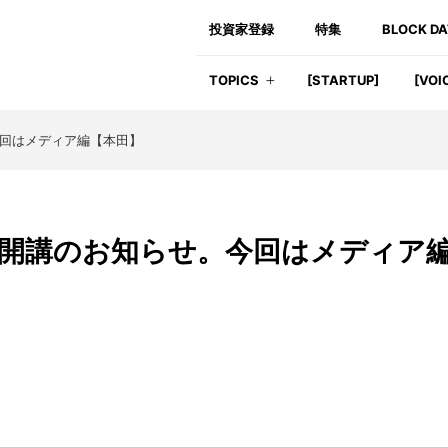
投資家登録
特集
BLOCK D
TOPICS
[STARTUP]
[VOI
今回はメディア編【本田】
５期開講のお知らせ。今回はメディア