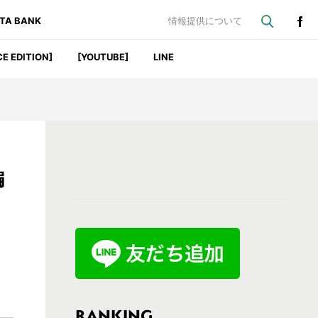
ATA BANK
情報提供について
CE EDITION]
[YOUTUBE]
LINE
最
編
初
の
サ
イ
ド
バ
RANKING