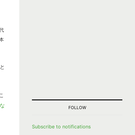
代
本
と
こ
な
FOLLOW
Subscribe to notifications