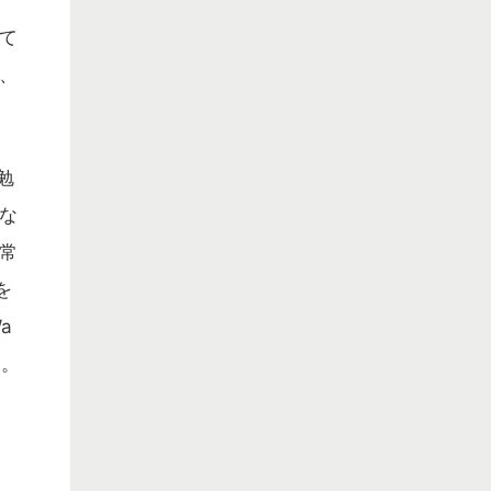
て
、
勉
な
常
を
a
う。