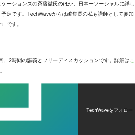
ニケーションズの斉藤徹氏のほか、日本一ソーシャルに詳し
定です。TechWaveからは編集長の私も講師として参加
計画です。
1回、2時間の講義とフリーディスカッションです。詳細は
こ
い。
TechWaveをフォロー