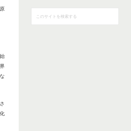
原
こ
の
サ
イ
ト
を
始
検
界
索
な
す
る
さ
化