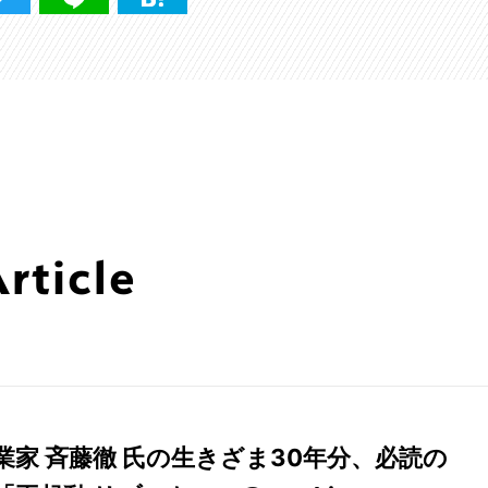
ticle
業家 斉藤徹 氏の生きざま30年分、必読の