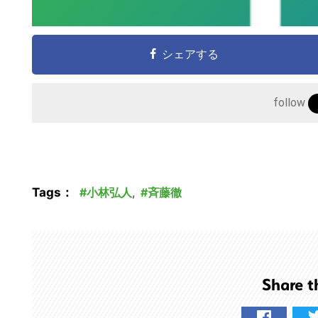
シェアする
follow
Tags：
小林弘人
,
斉藤徹
Share t