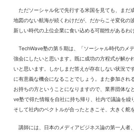
ただソーシャル化で先行する米国を見ても、まだ成
地図のない航海が続くわけだが、だからこそ変化の
新しい時代の上位企業に食い込める可能性があるわ
TechWave塾の第５期は、「ソーシャル時代の
強会にしたいと思います。既に成功の方程式が解か
いと思います。しかしまだ答えが存在しない状況で
に有意義な機会になることでしょう。また参加されるの
お持ちの方ということになりますので、業界団体など
ve塾で得た情報を自社に持ち帰り、社内で議論を繰
そして社内のベクトルが合ったときこそ、大きく舵
こ
講師には、日本のメディアビジネス論の第一人者、