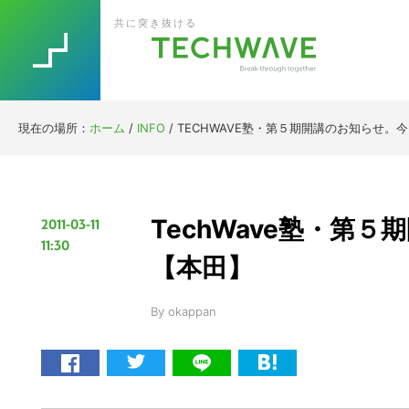
Skip
Skip
Skip
Skip
共に突き抜ける
to
to
to
to
primary
main
primary
footer
navigation
content
sidebar
現在の場所：
ホーム
/
INFO
/
TECHWAVE塾・第５期開講のお知らせ。
TechWave塾・第
2011-03-11
11:30
【本田】
By
okappan