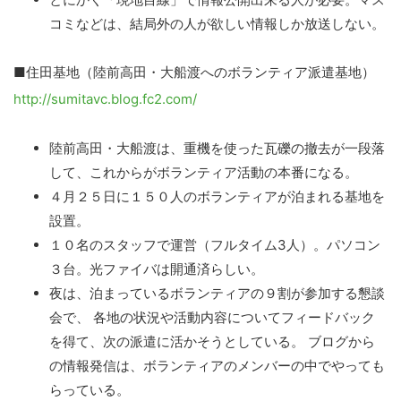
コミなどは、結局外の人が欲しい情報しか放送しない。
■住田基地（陸前高田・大船渡へのボランティア派遣基地）
http://sumitavc.blog.fc2.com/
陸前高田・大船渡は、重機を使った瓦礫の撤去が一段落
して、これからがボランティア活動の本番になる。
４月２５日に１５０人のボランティアが泊まれる基地を
設置。
１０名のスタッフで運営（フルタイム3人）。パソコン
３台。光ファイバは開通済らしい。
夜は、泊まっているボランティアの９割が参加する懇談
会で、 各地の状況や活動内容についてフィードバック
を得て、次の派遣に活かそうとしている。 ブログから
の情報発信は、ボランティアのメンバーの中でやっても
らっている。