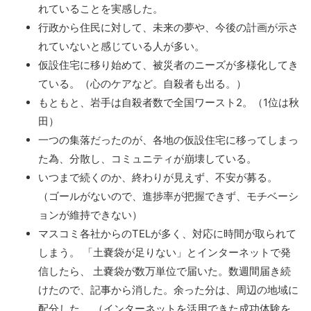
れていることを実感した。
行政から住民に対して、未来の夢や、今後の計画が示さ
れていないと感じている人が多い。
仮設住宅に移り始めて、被災者のニーズが多様化してき
ている。（心のケアなど。自殺者も出る。）
もともと、岩手は自殺者数で全国ワースト2。（1位は秋
田）
一つの集落だったのが、各地の仮設住宅に移ってしまっ
た為、分散し、コミュニティが崩壊している。
いつまで続くのか、終わりが見えず、不安が募る。
（ゴールがないので、進捗率が把握できず、モチベーシ
ョンが維持できない）
マスコミ各社からのTELが多く、対応に時間が取られて
しまう。 「土嚢袋が足りない」とインターネットで発
信したら、 土嚢袋が数万単位で届いた。数週間届き続
けたので、記事から消した。余った分は、周辺の地域に
配分した。 （インターネットを活用できた成功体験を