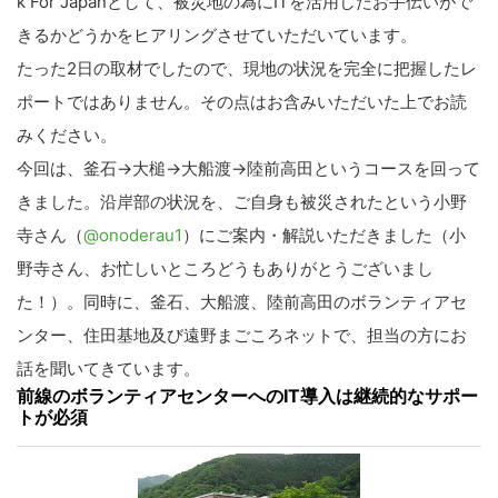
k For Japanとして、被災地の為にITを活用したお手伝いがで
きるかどうかをヒアリングさせていただいています。
たった2日の取材でしたので、現地の状況を完全に把握したレ
ポートではありません。その点はお含みいただいた上でお読
みください。
今回は、釜石→大槌→大船渡→陸前高田というコースを回って
きました。沿岸部の状況を、ご自身も被災されたという小野
寺さん（
@onoderau1
）にご案内・解説いただきました（小
野寺さん、お忙しいところどうもありがとうございまし
た！）。同時に、釜石、大船渡、陸前高田のボランティアセ
ンター、住田基地及び遠野まごころネットで、担当の方にお
話を聞いてきています。
前線のボランティアセンターへのIT導入は継続的なサポー
トが必須