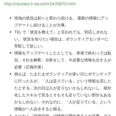
http://rikutaka.ti-da.net/e3439670.html
現地の状況は刻々と変わり続ける。 最新の情報にアッ
プデートし続けることが大事。
TEL で「状況を教えて」と言われても、対応しきれな
い。 状況を知りたい場合は、ボランティアセンターに
常駐して欲しい。
情報をアップデートしたとしても、単発で終わっては駄
目。それを解釈、分析をして、今必要な情報を出す人が
必要（広報作業）
例えば、たまたまボランティアが多い日にボランティア
に行った人が、「人は足りている」という情報を流した
たとする。次の日は人が足りないかもしれないし、細分
化したスキルで見るとそもそも足りていない部分もある
かもしれない。それなのに、「人が足りている」という
情報が一人歩きすると困る。
とにかく「現地目線」で情報公開出来る人が必要。マス