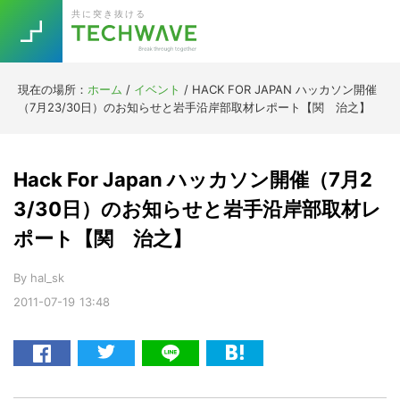
Skip
Skip
Skip
Skip
共に突き抜ける
to
to
to
to
primary
main
primary
footer
navigation
content
sidebar
現在の場所：
ホーム
/
イベント
/
HACK FOR JAPAN ハッカソン開催
Trend
（7月23/30日）のお知らせと岩手沿岸部取材レポート【関 治之】
今話題の注目キーワード
Keywords
Hack For Japan ハッカソン開催（7月2
5G
Asana
テレワーク
3/30日）のお知らせと岩手沿岸部取材レ
TOPICS
ポート【関 治之】
ニューノーマル
[Startup]
RE:LIFE
By
hal_sk
2011-07-19
13:48
[Voice Edition]
Re:Work
Daily
Weekly
Monthly
[YouTube]
AI