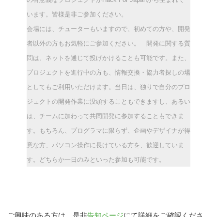
います。皆様是非ご参加ください。
会場には、チューターもいますので、初めての方や、開発
者以外の方もお気軽にご参加ください。 開発に関する質
問は、ネットを通じて投げかけることも可能です。また、
プロジェクトを進行中の方も、情報交換・協力者探しの場
こ
としてもご利用いただけます。
当日は、独りで自分のプロ
の
ジェクトの開発作業に没頭することもできますし、あるい
サ
は、チームに加わって共同開発に参加することもできま
イ
ト
す。
もちろん、プログラマに限らず、企画やデザイナが得
を
意な方、パソコン操作に長けている方を、歓迎していま
検
す。どちらか一日のみといった参加も可能です。
索
す
る
ご興味のある方は、是非
告知ページ
にて詳細をご確認くださ