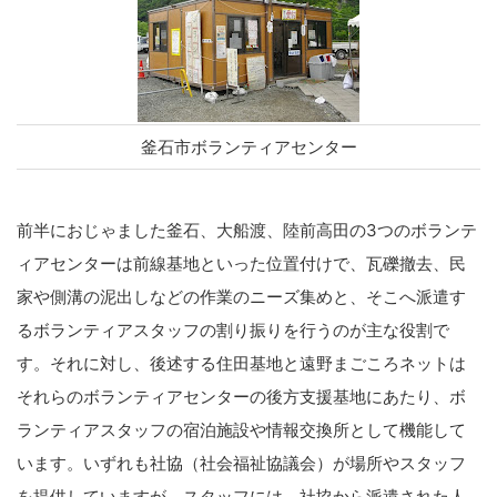
釜石市ボランティアセンター
前半におじゃました釜石、大船渡、陸前高田の3つのボランテ
ィアセンターは前線基地といった位置付けで、瓦礫撤去、民
家や側溝の泥出しなどの作業のニーズ集めと、そこへ派遣す
るボランティアスタッフの割り振りを行うのが主な役割で
す。それに対し、後述する住田基地と遠野まごころネットは
それらのボランティアセンターの後方支援基地にあたり、ボ
ランティアスタッフの宿泊施設や情報交換所として機能して
います。いずれも社協（社会福祉協議会）が場所やスタッフ
を提供していますが、スタッフには、社協から派遣された人