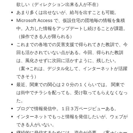
欲しい（ディレクション出来る人が不在）
あまり多くは出せないが、給与を出すことも可能。
Microsoft Access で、仮設住宅の団地毎の情報を集積
中。入力した情報をアップデートし続けることが課題。
（操作できる人が限られる）
これまでの各地での災害支援で得られてきた教訓で、今
回も活かされていない点がある。今回、得られた教訓
は、風化させずに次回に活かすように、残したい。
（案→これは、デジタル化して、インターネットが活躍
できそう）
最近、関東での関心は２０分の１くらいでは。 関東で
は街中でチラシを配っても、受け取ってもらえなくなっ
た。
ブログで情報発信中。１日３万ページビューある。
インターネットでもっと情報を発信したいが、ウェブが
できる人がいない。
継続的に発信するためには、資金が必要。（案→シャー