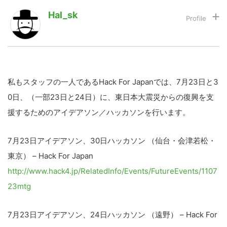
Hal_sk
LINE
暗号資産
投資家登録
Drone
私もスタッフの一人であるHack For Japanでは、7月23日と3
0日、（一部23日と24日）に、東日本大震災からの復興を支
特集
VR/AR
援するためのアイデアソン／ハッカソンを行います。
Block Data Bank
7月23日アイデアソン、30日ハッカソン （仙台・会津若松・
東京） – Hack For Japan
http://www.hack4.jp/RelatedInfo/Events/FutureEvents/1107
23mtg
7月23日アイデアソン、24日ハッカソン （遠野） – Hack For