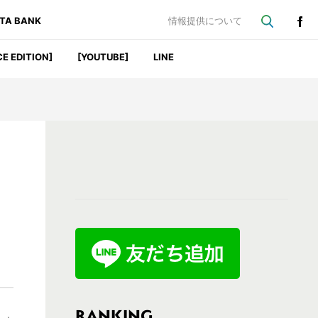
ATA BANK
情報提供について
CE EDITION]
[YOUTUBE]
LINE
最
初
の
サ
イ
ド
バ
RANKING