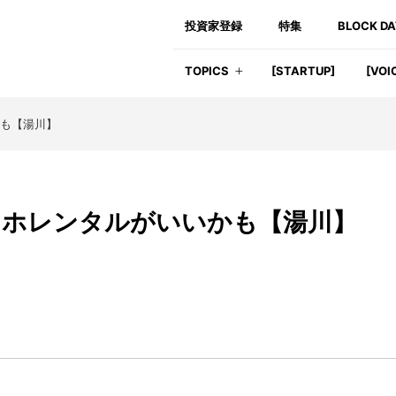
投資家登録
特集
BLOCK D
TOPICS
[STARTUP]
[VOI
も【湯川】
マホレンタルがいいかも【湯川】