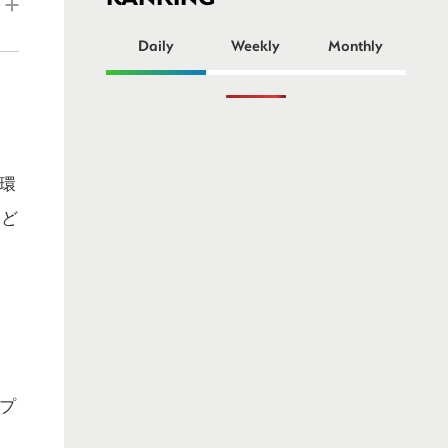
ー
Daily
Weekly
Monthly
環
をど
グプ