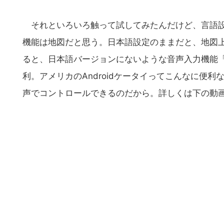
の
サ
それといろいろ触って試してみたんだけど、言語設
イ
機能は地図だと思う。日本語設定のままだと、地図
ト
を
ると、日本語バージョンにないような音声入力機能「Goog
検
利。アメリカのAndroidケータイってこんなに便
索
声でコントロールできるのだから。詳しくは下の動
す
る