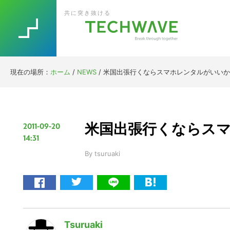
Skip
Skip
Skip
Skip
共に突き抜ける
to
to
to
to
primary
main
primary
footer
navigation
content
sidebar
現在の場所：
ホーム
/
NEWS
/
米国出張行くならスマホレンタルがいいか
米国出張行くならス
2011-09-20
14:31
By
tsuruaki
Tsuruaki