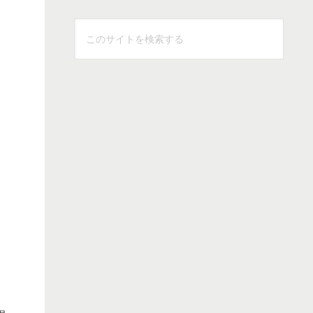
こ
の
サ
イ
ト
を
検
索
す
る