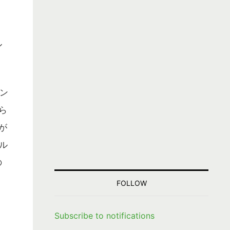
ル
ン
ら
が
ール
の
FOLLOW
Subscribe to notifications