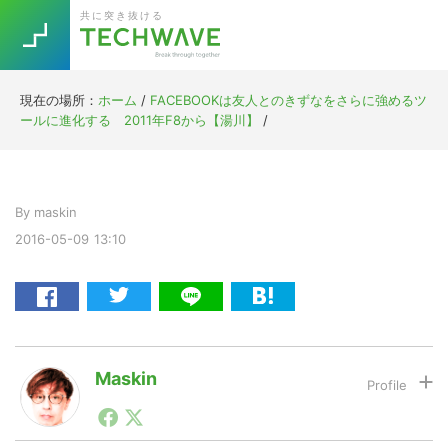
Skip
Skip
Skip
Skip
共に突き抜ける
to
to
to
to
primary
main
primary
footer
navigation
content
sidebar
現在の場所：
ホーム
/
FACEBOOKは友人とのきずなをさらに強めるツ
Trend
ールに進化する 2011年F8から【湯川】
/
今話題の注目キーワード
Keywords
By
maskin
5G
Asana
テレワーク
TOPICS
2016-05-09
13:10
ニューノーマル
[Startup]
RE:LIFE
[Voice Edition]
Re:Work
Maskin
Daily
Weekly
Monthly
1990年代初頭から記者としてまた起業家としてITスタ
ートアップ業界のハードウェアからソフトウェアの事業
[YouTube]
AI
創出に関わる。シリコンバレーやEU等でのスタートア