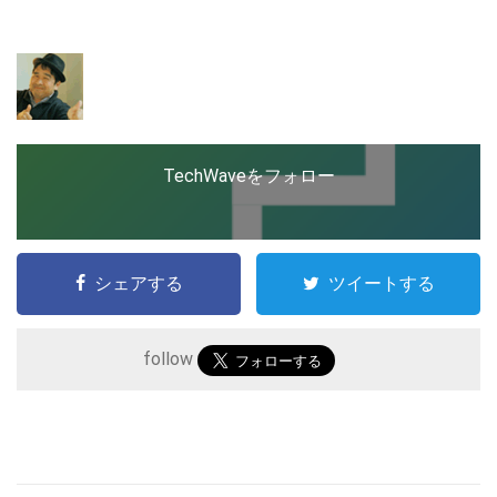
ップを経験。日本ではネットエイジ等に所属、大手企業
の新規事業創出に協力。ブログやSNS、LINEなどの誕
生から普及成長までを最前線で見てきた生き字引として
LINE
暗号資産
注目される。通信キャリアのニュースポータルの創業デ
スクとして数億PV事業に。世界最大IT系メディア（ス
ペイン）の元日本編集長、World Innovation Lab(WiL)
などを経て、現在、スタートアップ支援側の取り組みに
投資家登録
Drone
注力中。
TechWaveをフォロー
特集
VR/AR
シェアする
ツイートする
Block Data Bank
follow