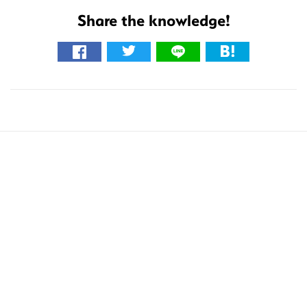
Share the knowledge!
こ
の
サ
イ
ト
を
検
索
す
る