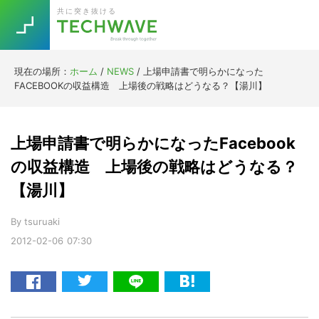
Skip
Skip
Skip
Skip
共に突き抜ける
to
to
to
to
primary
main
primary
footer
navigation
content
sidebar
現在の場所：
ホーム
/
NEWS
/
上場申請書で明らかになった
Trend
FACEBOOKの収益構造 上場後の戦略はどうなる？【湯川】
今話題の注目キーワード
Keywords
上場申請書で明らかになったFacebook
5G
Asana
テレワーク
の収益構造 上場後の戦略はどうなる？
TOPICS
【湯川】
ニューノーマル
[Startup]
RE:LIFE
By
tsuruaki
2012-02-06
07:30
[Voice Edition]
Re:Work
Daily
Weekly
Monthly
[YouTube]
AI