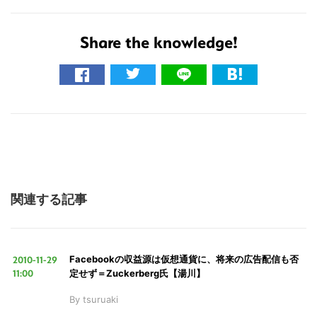
Share the knowledge!
こ
の
サ
イ
ト
を
検
索
関連する記事
す
る
2010-11-29
Facebookの収益源は仮想通貨に、将来の広告配信も否
11:00
定せず＝Zuckerberg氏【湯川】
By
tsuruaki