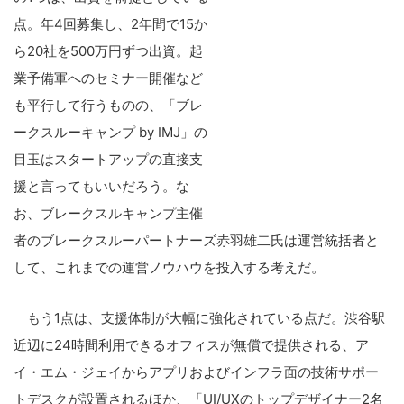
点。年4回募集し、2年間で15か
ら20社を500万円ずつ出資。起
業予備軍へのセミナー開催など
も平行して行うものの、「ブレ
ークスルーキャンプ by IMJ」の
目玉はスタートアップの直接支
援と言ってもいいだろう。な
お、ブレークスルキャンプ主催
者のブレークスルーパートナーズ赤羽雄二氏は運営統括者と
して、これまでの運営ノウハウを投入する考えだ。
もう1点は、支援体制が大幅に強化されている点だ。渋谷駅
近辺に24時間利用できるオフィスが無償で提供される、ア
イ・エム・ジェイからアプリおよびインフラ面の技術サポー
トデスクが設置されるほか、「UI/UXのトップデザイナー2名