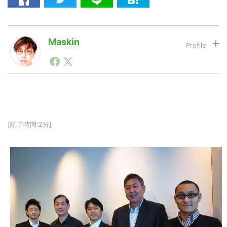
LINE
暗号資産
Maskin
1990年代初頭から記者としてまた起業家としてITスタ
ートアップ業界のハードウェアからソフトウェアの事業
投資家登録
Drone
創出に関わる。シリコンバレーやEU等でのスタートア
ップを経験。日本ではネットエイジ等に所属、大手企業
の新規事業創出に協力。ブログやSNS、LINEなどの誕
特集
VR/AR
生から普及成長までを最前線で見てきた生き字引として
注目される。通信キャリアのニュースポータルの創業デ
[読了時間:2分]
スクとして数億PV事業に。世界最大IT系メディア（ス
ペイン）の元日本編集長、World Innovation Lab(WiL)
Block Data Bank
などを経て、現在、スタートアップ支援側の取り組みに
注力中。