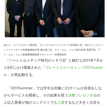
左から：コードスタート岡洋氏、ブレークスルーパートナーズ赤羽雄二氏、IMJイベンストメ
ントパートナーズ代表取締役社長 堀口雄二氏、アイ・エム・ジェイ執行役員 澤昌平氏、ア
イ・エム・ジェイ新規事業開発室マネージャー 寺岡良浩氏
“ソーシャルメディア時代のトキワ荘” と銘打ち2011年7月か
ら9月にかけ開催された「
ブレークスルーキャンプ2011Summ
er
」が再起動する。
「2011Summer」では学生を対象に23チームが合宿をしな
がらサービスを開発し、その結果を競う
決勝プレゼン大会
の
上位入賞者が他のコンテストでも
入賞
するなど大きく注目を