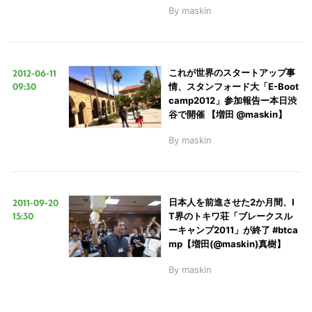
By
maskin
2012-06-11
これが世界のスタートアップ事
09:30
情、スタンフォード大「E-Boot
camp2012」参加報告ー本日渋
谷で開催 【増田 @maskin】
By
maskin
2011-09-20
日本人を前進させた2か月間、I
15:30
T界のトキワ荘「ブレークスル
ーキャンプ2011」が終了 #btca
mp【増田(@maskin)真樹】
By
maskin