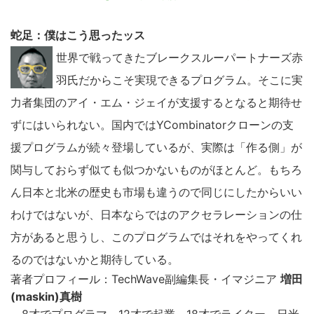
蛇足：僕はこう思ったッス
こ
世界で戦ってきたブレークスルーパートナーズ赤
の
羽氏だからこそ実現できるプログラム。そこに実
サ
力者集団のアイ・エム・ジェイが支援するとなると期待せ
イ
ずにはいられない。国内ではYCombinatorクローンの支
ト
援プログラムが続々登場しているが、実際は「作る側」が
を
関与しておらず似ても似つかないものがほとんど。もちろ
検
索
ん日本と北米の歴史も市場も違うので同じにしたからいい
す
わけではないが、日本ならではのアクセラレーションの仕
る
方があると思うし、このプログラムではそれをやってくれ
るのではないかと期待している。
著者プロフィール：TechWave副編集長・イマジニア
増田
(maskin)真樹
8才でプログラマ、12才で起業。18才でライター。日米