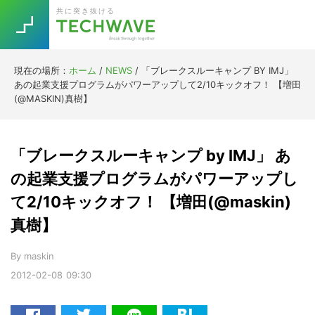
Skip
Skip
Skip
Skip
共に突き抜ける
to
to
to
to
primary
main
primary
footer
navigation
content
sidebar
現在の場所：
ホーム
/
NEWS
/
「ブレークスルーキャンプ BY IMJ」
Trend
あの起業支援プログラムがパワーアップして2/10キックオフ！ 【増田
今話題の注目キーワード
(@MASKIN)真樹】
Keywords
「ブレークスルーキャンプ by IMJ」 あ
5G
Asana
テレワーク
TOPICS
の起業支援プログラムがパワーアップし
ニューノーマル
て2/10キックオフ！ 【増田(@maskin)
[Startup]
RE:LIFE
真樹】
By
maskin
[Voice Edition]
Re:Work
2012-02-08
09:30
Daily
Weekly
Monthly
[YouTube]
AI