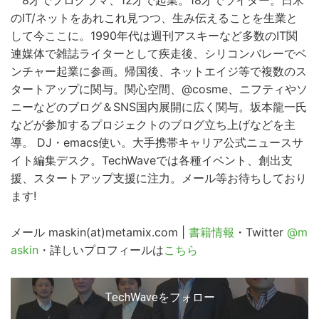
のIT/ネットをあれこれ見つつ、生み伝えることを生業と
して今ここに。1990年代は週刊アスキーなど多数のIT関
連媒体で雑誌ライターとして疾走後、シリコンバレーでベ
ンチャー起業に参画。帰国後、ネットエイジ等で複数のス
タートアップに関与。関心空間、@cosme、ニフティやソ
ニーなどのブログ＆SNS国内展開に広く関与。坂本龍一氏
などが参加するプロジェクトのブログ立ち上げなどを主
導。 DJ・emacs使い。大手携帯キャリア公式ニュースサ
イト編集デスク。TechWaveでは各種イベント、創出支
援、スタートアップ支援に注力。メール等お待ちしており
ます!
メール maskin(at)metamix.com |
書籍情報
・Twitter
@m
askin
・詳しいプロフィールは
こちら
TechWaveをフォロー