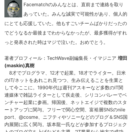
Facematchのみんなとは、直前まで連絡を取り
あっていた。みんな誠実で可能性があり、個人的
にとても応援していた。他もすごいチームばかりだったの
でどうなるか最後までわからなかったが、最多獲得がすれ
っと発表された時はマジで泣いた。おめでとう。
著者プロフィール：TechWave副編集長・イマジニア
増田
(maskin)真樹
8才でプログラマ、12才で起業。18才でライター。日米
のIT/ネットをあれこれ見つつ、生み伝えることを生業と
して今ここに。1990年代は週刊アスキーなど多数のIT関
連媒体で雑誌ライターとして疾走後、シリコンバレーでベ
ンチャー起業に参画。帰国後、ネットエイジで複数のスタ
ートアップに関与。フリーで関心空間、富裕層SNSのnile
port、@cosme、ニフティやソニーなどのブログ＆SNS国
内展開に広く関与。坂本龍一氏などが参加するプロジェク
トのブログ立ち上げなどを主導。“IT業界なら地方で成功