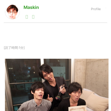
Maskin
1990年代初頭から記者としてまた起業家としてITスタ
LINE
暗号資産
ートアップ業界のハードウェアからソフトウェアの事業
創出に関わる。シリコンバレーやEU等でのスタートア
ップを経験。日本ではネットエイジ等に所属、大手企業
投資家登録
Drone
の新規事業創出に協力。ブログやSNS、LINEなどの誕
生から普及成長までを最前線で見てきた生き字引として
注目される。通信キャリアのニュースポータルの創業デ
[読了時間:1分]
スクとして数億PV事業に。世界最大IT系メディア（ス
特集
VR/AR
ペイン）の元日本編集長、World Innovation Lab(WiL)
などを経て、現在、スタートアップ支援側の取り組みに
注力中。
Block Data Bank