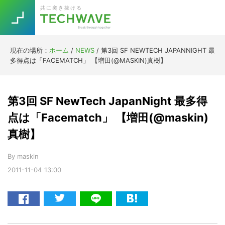
Skip
Skip
Skip
Skip
共に突き抜ける
to
to
to
to
primary
main
primary
footer
navigation
content
sidebar
現在の場所：
ホーム
/
NEWS
/
第3回 SF NEWTECH JAPANNIGHT 最
Trend
多得点は「FACEMATCH」 【増田(@MASKIN)真樹】
今話題の注目キーワード
Keywords
第3回 SF NewTech JapanNight 最多得
5G
Asana
テレワーク
点は「Facematch」 【増田(@maskin)
TOPICS
真樹】
ニューノーマル
[Startup]
RE:LIFE
By
maskin
2011-11-04
13:00
[Voice Edition]
Re:Work
Daily
Weekly
Monthly
[YouTube]
AI