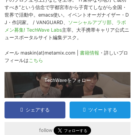
すべき”という信念で宇都宮市から子育てしながら全国・
世界で活動中。emacs使い。イベントオーガナイザー・D
J・作詞家。 / VANGUARD、
ソーシャルアプリ部
、
ラボ
メン募集! TechWave Labs
主宰。大手携帯キャリア公式ニ
ュースポータルサイト編集デスク。
メール maskin(at)metamix.com |
書籍情報
・詳しいプロ
こ
フィールは
こちら
の
サ
TechWaveをフォロー
イ
ト
を
検
シェアする
ツイートする
索
す
follow
る