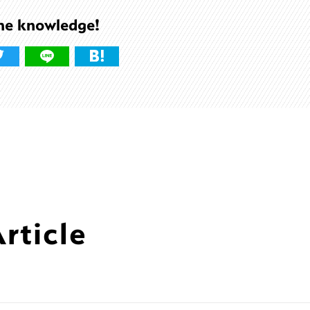
he knowledge!
ticle