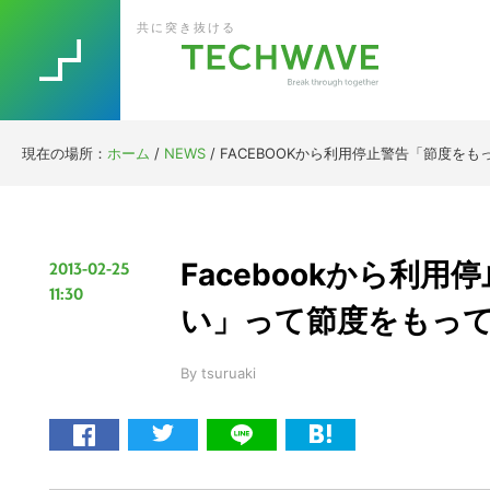
Skip
Skip
Skip
Skip
共に突き抜ける
to
to
to
to
primary
main
primary
footer
navigation
content
sidebar
現在の場所：
ホーム
/
NEWS
/
FACEBOOKから利用停止警告「節度を
Facebookから利
2013-02-25
11:30
い」って節度をもっ
By
tsuruaki