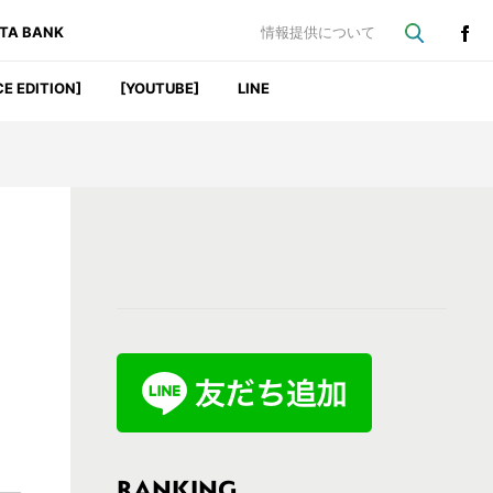
ATA BANK
情報提供について
CE EDITION]
[YOUTUBE]
LINE
最
初
の
サ
イ
ド
バ
RANKING