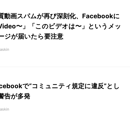
質動画スパムが再び深刻化、Facebookに
Video〜」「このビデオは〜」というメッ
ージが届いたら要注意
askin
acebookで“コミュニティ規定に違反”とし
警告が多発
askin