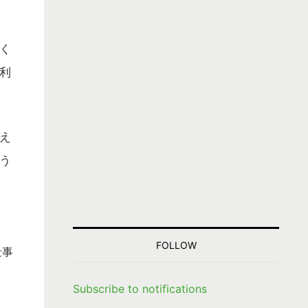
く
利
え
う
FOLLOW
仕事
Subscribe to notifications