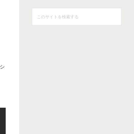
。
こ
の
サ
イ
ト
を
検
ーシ
索
す
る