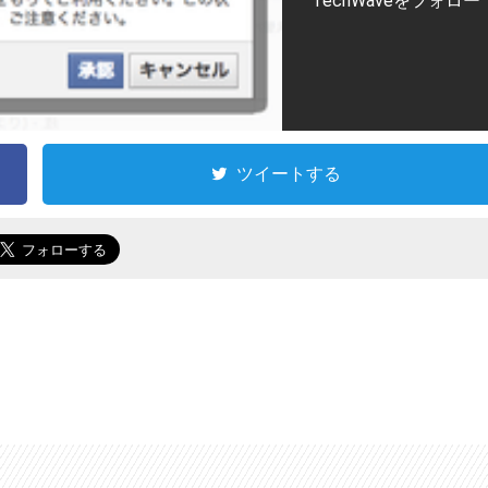
TechWaveをフォロー
ツイートする