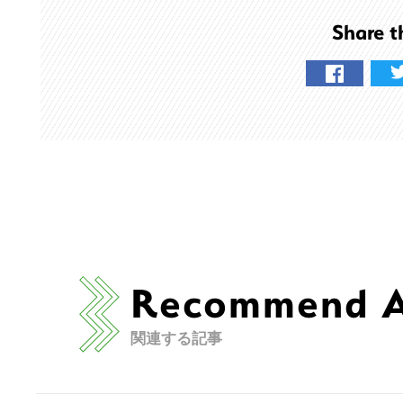
の
Share t
サ
イ
ト
を
検
索
す
る
Recommend Ar
関連する記事