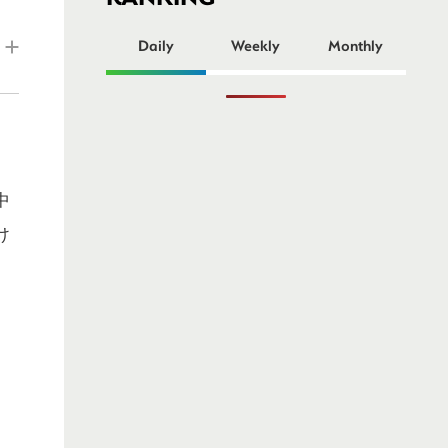
ー
Daily
Weekly
Monthly
中
け