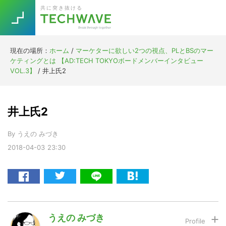
Skip
Skip
Skip
Skip
共に突き抜ける
to
to
to
to
primary
main
primary
footer
navigation
content
sidebar
現在の場所：
ホーム
/
マーケターに欲しい2つの視点、PLとBSのマー
Trend
ケティングとは 【AD:TECH TOKYOボードメンバーインタビュー
今話題の注目キーワード
VOL.3】
/
井上氏2
Keywords
井上氏2
5G
Asana
テレワーク
TOPICS
By
うえの みづき
ニューノーマル
2018-04-03
23:30
[Startup]
RE:LIFE
[Voice Edition]
Re:Work
Daily
Weekly
Monthly
うえの みづき
[YouTube]
AI