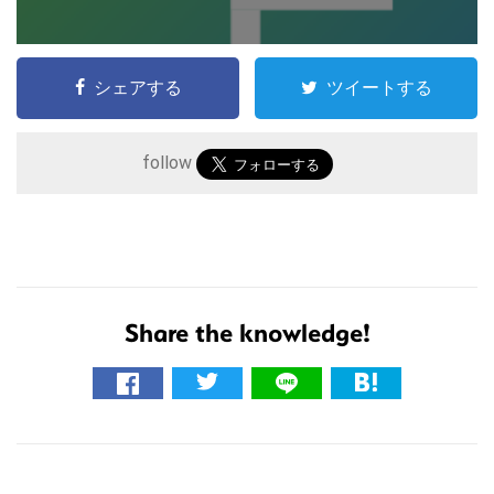
シェアする
ツイートする
follow
こ
Share the knowledge!
の
サ
イ
ト
R
を