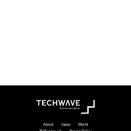
i
t
o
e
n
r
s
a
c
t
i
o
n
s
Footer
About
Japan
World
寄稿について
PrivacyPolicy