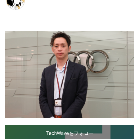
お茶の水女子大学卒、民俗学を専攻し在学中はセーラー
服やルーズソックスなど女子学生の制服文化について研
究。新卒入社した出版社のベンチャー部門で法人営業を
LINE
暗号資産
担当するも、クライアントの「紙媒体の予算はデジタル
に回すことにしたんだ」の一言にショックを受け、web
業界へ。
投資家登録
Drone
特集
VR/AR
Block Data Bank
TechWaveをフォロー