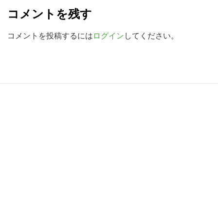
e
検
コメントを残す
a
索
す
d
コメントを投稿するには
ログイン
してください。
る
e
r
I
R
n
e
t
a
e
d
r
e
a
r
c
I
t
n