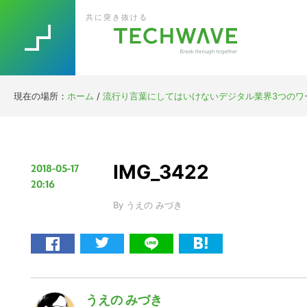
Skip
Skip
Skip
Skip
共に突き抜ける
to
to
to
to
primary
main
primary
footer
navigation
content
sidebar
現在の場所：
ホーム
/
流行り言葉にしてはいけないデジタル業界3つのワード TWI
IMG_3422
2018-05-17
20:16
By
うえの みづき
うえの みづき