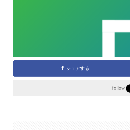
シェアする
follow
こ
の
サ
イ
ト