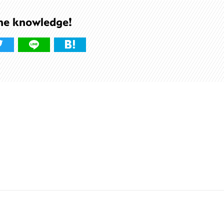
he knowledge!