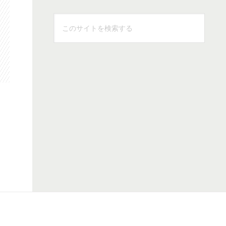
こ
の
サ
イ
ト
を
検
索
す
る