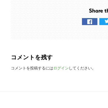
を
Share t
検
索
す
る
R
e
コメントを残す
a
d
コメントを投稿するには
ログイン
してください。
e
r
R
I
e
n