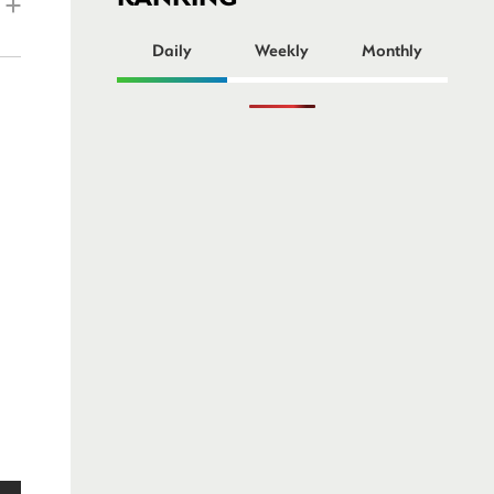
ー
Daily
Weekly
Monthly