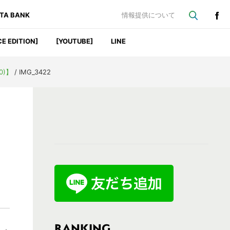
ATA BANK
情報提供について
CE EDITION]
[YOUTUBE]
LINE
0)】
/
IMG_3422
最
初
の
サ
イ
ド
バ
RANKING