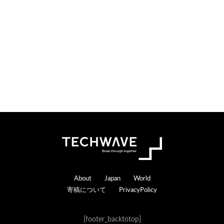
Footer
About
Japan
World
寄稿について
PrivacyPolicy
[footer_backtotop]