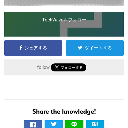
TechWaveをフォロー
シェアする
ツイートする
follow
こ
の
サ
イ
ト
Share the knowledge!
を
検