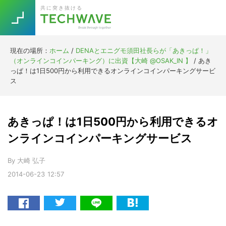
Skip
Skip
Skip
Skip
共に突き抜ける
to
to
to
to
primary
main
primary
footer
navigation
content
sidebar
現在の場所：
ホーム
/
DENAとエニグモ須田社長らが「あきっぱ！」
Trend
（オンラインコインパーキング）に出資【大崎 @OSAK_IN 】
/
あき
今話題の注目キーワード
っぱ！は1日500円から利用できるオンラインコインパーキングサービ
Keywords
ス
5G
Asana
テレワーク
あきっぱ！は1日500円から利用できるオ
TOPICS
ニューノーマル
ンラインコインパーキングサービス
[Startup]
RE:LIFE
By
大崎 弘子
2014-06-23
12:57
[Voice Edition]
Re:Work
Daily
Weekly
Monthly
[YouTube]
AI